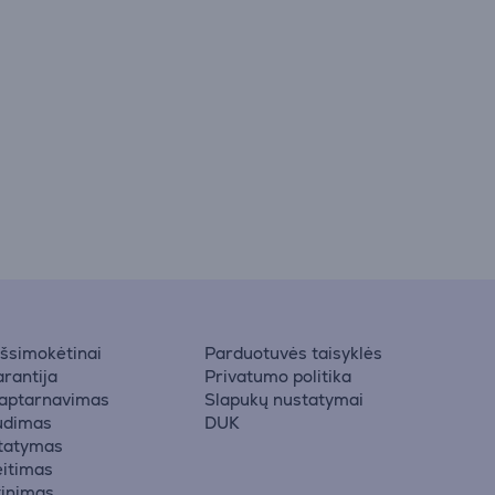
 išsimokėtinai
Parduotuvės taisyklės
rantija
Privatumo politika
 aptarnavimas
Slapukų nustatymai
udimas
DUK
statymas
eitimas
žinimas