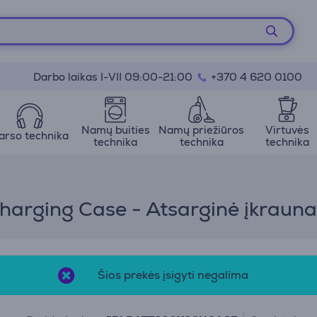
Darbo laikas I-VII 09:00-21:00
+370 4 620 0100
Namų buities
Namų priežiūros
Virtuvės
arso technika
technika
technika
technika
harging Case - Atsarginė įkraun
Šios prekės įsigyti negalima