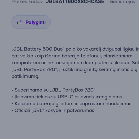
Prekės kodas:
JBLBATT600X2CHCASE
Gamintojas:
Palyginti
„JBL Battery 600 Duo“ palaiko vakarėlį dvigubai ilgiau ir
pat veikia kaip išorinė baterija telefonui, planšetiniam
kompiuteriui ar net nešiojamam kompiuteriui įkrauti. Su
„JBL PartyBox 720“, ji užtikrina greitą keitimą ir oficialų
patikimumą.
• Suderinama su „JBL PartyBox 720“
• Įkrovimo dėklas su USB-C prievadu įrenginiams
• Keičiama baterija greitam ir paprastam naudojimui
• Oficiali „JBL“ kokybė ir patvarumas