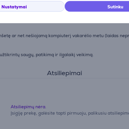
Nustatymai
Sutinku
i groti tiek, kiek norite – baterijos keitimas per galinį lizdą
lanšetę ar net nešiojamą kompiuterį vakarėlio metu (laidas ne
tikrintų saugų, patikimą ir ilgalaikį veikimą.
Atsiliepimai
Atsiliepimų nėra.
Įsigiję prekę, galėsite tapti pirmuoju, palikusiu atsiliepim