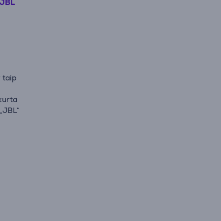
JBL
 taip
kurta
 „JBL“