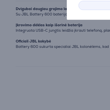
Dvigubai daugiau grojimo laiko
Su JBL Battery 600 baterija kolonėlė PartyBox 720 gal
Įkrovimo dėklas kaip išorinė baterija
Integruota USB-C jungtis leidžia įkrauti telefoną, p
Oficiali JBL kokybė
Battery 600 sukurta specialiai JBL kolonėlėms, kad už