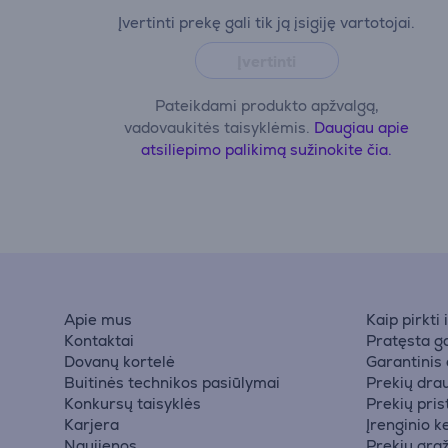
Įvertinti prekę gali tik ją įsigiję vartotojai.
Įvertinti
Pateikdami produkto apžvalgą,
vadovaukitės taisyklėmis.
Daugiau apie
atsiliepimo palikimą sužinokite čia.
Apie mus
Kaip pirkti
Kontaktai
Pratęsta ga
Dovanų kortelė
Garantinis
Buitinės technikos pasiūlymai
Prekių dra
Konkursų taisyklės
Prekių pri
Karjera
Įrenginio k
Naujienos
Prekių grą