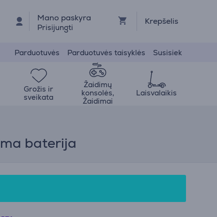
Mano paskyra
Krepšelis
Prisijungti
Parduotuvės
Parduotuvės taisyklės
Susisiek
Žaidimų
Grožis ir
konsolės,
Laisvalaikis
sveikata
Žaidimai
ama baterija