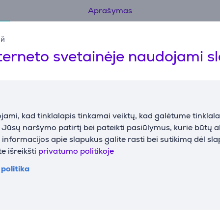
Aprašymas
Specifikacija
ий
terneto svetainėje naudojami s
Išmatavimai
B
Svoris
1206 g
G
Plotis
10,3 cm
S
ami, kad tinklalapis tinkamai veiktų, kad galėtume tinklalap
Gylis
13,7 cm
i Jūsų naršymo patirtį bei pateikti pasiūlymus, kurie būtų 
Aukštis
4,36 cm
nformacijos apie slapukus galite rasti bei sutikimą dėl sl
e išreikšti
privatumo politikoje
politika
Aprašymas