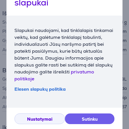
slapukai
Išmatavimai
Svoris
1968 g
Slapukai naudojami, kad tinklalapis tinkamai
Plotis
29,85 cm
veiktų, kad galėtume tinklalapį tobulinti,
Gylis
13,4 cm
individualizuoti Jūsų naršymo patirtį bei
Aukštis
13,6 cm
pateikti pasiūlymus, kurie būtų aktualūs
būtent Jums. Daugiau informacijos apie
slapukus galite rasti bei sutikimą dėl slapukų
Bendri parametrai
naudojimo galite išreikšti
privatumo
politikoje
Gamintojas
JBL
Spalva
Juoda
Elesen slapukų politika
Atsparus vandeniui
Taip
Atsparumo klasė (IP)
IP67
Nustatymai
Sutinku
Įkroviklis