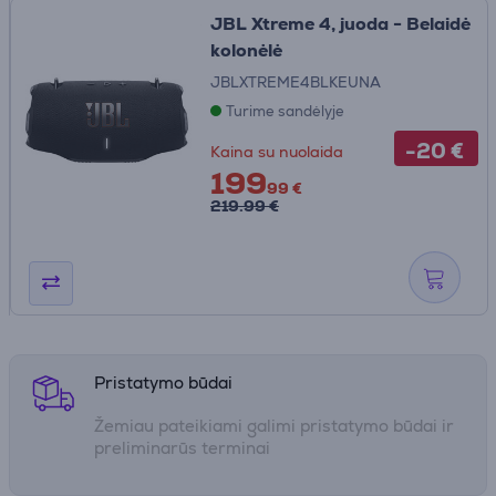
JBL Xtreme 4, juoda - Belaidė
kolonėlė
JBLXTREME4BLKEUNA
Turime sandėlyje
-20 €
Kaina su nuolaida
199
99 €
219.99 €
Pristatymo būdai
Žemiau pateikiami galimi pristatymo būdai ir
preliminarūs terminai