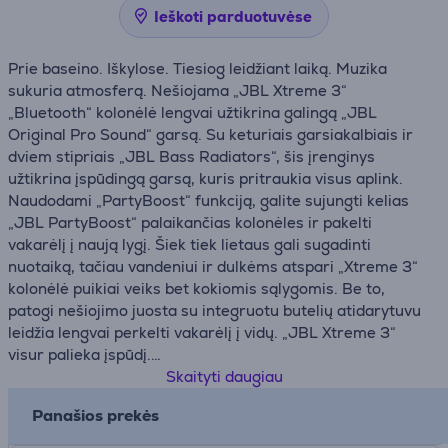
Ieškoti parduotuvėse
Prie baseino. Iškylose. Tiesiog leidžiant laiką. Muzika
sukuria atmosferą. Nešiojama „JBL Xtreme 3“
„Bluetooth“ kolonėlė lengvai užtikrina galingą „JBL
Original Pro Sound“ garsą. Su keturiais garsiakalbiais ir
dviem stipriais „JBL Bass Radiators“, šis įrenginys
užtikrina įspūdingą garsą, kuris pritraukia visus aplink.
Naudodami „PartyBoost“ funkciją, galite sujungti kelias
„JBL PartyBoost“ palaikančias kolonėles ir pakelti
vakarėlį į naują lygį. Šiek tiek lietaus gali sugadinti
nuotaiką, tačiau vandeniui ir dulkėms atspari „Xtreme 3“
kolonėlė puikiai veiks bet kokiomis sąlygomis. Be to,
patogi nešiojimo juosta su integruotu butelių atidarytuvu
leidžia lengvai perkelti vakarėlį į vidų. „JBL Xtreme 3“
visur palieka įspūdį.
Skaityti daugiau
Įkroviklis nepridedamas.
Panašios prekės