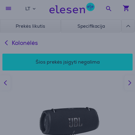
LT
Prekės likutis
Specifikacija
Kolonėlės
Šios prekės įsigyti negalima