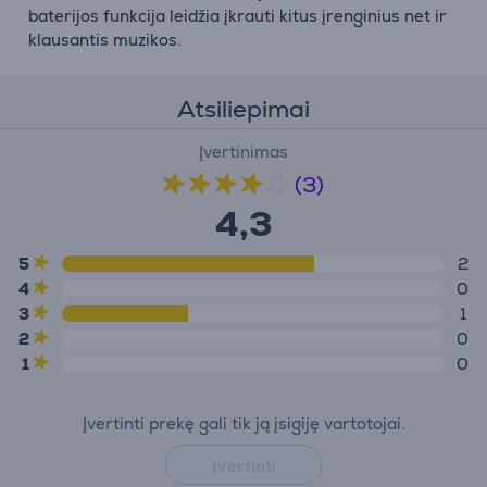
baterijos funkcija leidžia įkrauti kitus įrenginius net ir
klausantis muzikos.
Atsiliepimai
Įvertinimas
(3)
4,3
5
2
4
0
3
1
2
0
1
0
Įvertinti prekę gali tik ją įsigiję vartotojai.
Įvertinti