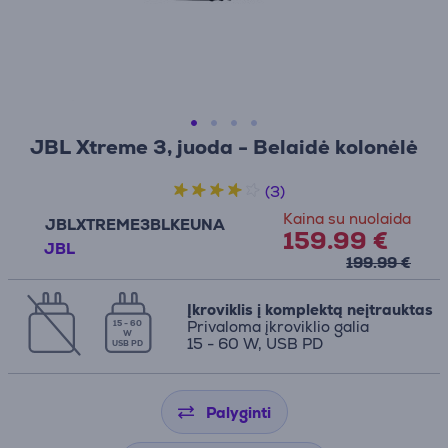
JBL Xtreme 3, juoda - Belaidė kolonėlė
(3)
Kaina su nuolaida
JBLXTREME3BLKEUNA
159.99 €
JBL
199.99 €
Įkroviklis į komplektą neįtrauktas
Privaloma įkroviklio galia
15 - 60
W
15 - 60 W, USB PD
USB PD
Palyginti