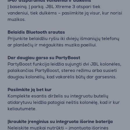
IP67 atsparumas vandeniui ir dulkėms
Į baseiną. Į parką. JBL Xtreme 3 atspari tiek
vandeniui, tiek dulkėms – pasiimkite ją visur, kur norisi
muzikos.
Belaidis Bluetooth srautas
Prijunkite belaidžiu ryšiu iki dviejų išmaniųjų telefonų
ar planšečių ir mėgaukitės muzika paeiliui.
Dar daugiau garso su PartyBoost
PartyBoost funkcija leidžia sujungti dvi JBL kolonėles,
palaikančias PartyBoost, stereo režimu arba susieti
daugiau kolonėlių, kad vakarėlis būtų dar garsesnis.
Pasiimkite ją bet kur
Komplekte esantis dirželis su integruotu butelių
atidarytuvu leidžia patogiai neštis kolonėlę, kad ir kur
keliautumėte.
Įkraukite įrenginius su integruota išorine baterija
Neleiskite muzikai nutrūkti – įmontuota išorinės