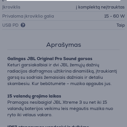
Įkroviklis
į komplektą neįtrauktas
Privaloma įkroviklio galia
15 - 60 W
USB PD
Taip
Aprašymas
Galingas JBL Original Pro Sound garsas
Keturi garsiakalbiai ir dvi JBL žemųjų dažnių
radiacijos diafragmos užtikrina dinamišką, įtraukiantį
garsą su sodriais žemaisiais dažniais ir detaliu
skambesiu. Kur bebūtumėte – muzika apgaubs jus.
15 valandų grojimo laikas
Pramogos nesibaigia! JBL Xtreme 3 su net iki 15
valandų baterijos veikimu leis mėgautis muzika nuo
ryto iki vėlaus vakaro.