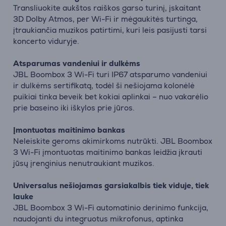
Transliuokite aukštos raiškos garso turinį, įskaitant
3D Dolby Atmos, per Wi-Fi ir mėgaukitės turtinga,
įtraukiančia muzikos patirtimi, kuri leis pasijusti tarsi
koncerto viduryje.
Atsparumas vandeniui ir dulkėms
JBL Boombox 3 Wi-Fi turi IP67 atsparumo vandeniui
ir dulkėms sertifikatą, todėl ši nešiojama kolonėlė
puikiai tinka beveik bet kokiai aplinkai – nuo vakarėlio
prie baseino iki iškylos prie jūros.
Įmontuotas maitinimo bankas
Neleiskite geroms akimirkoms nutrūkti. JBL Boombox
3 Wi-Fi įmontuotas maitinimo bankas leidžia įkrauti
jūsų įrenginius nenutraukiant muzikos.
Universalus nešiojamas garsiakalbis tiek viduje, tiek
lauke
JBL Boombox 3 Wi-Fi automatinio derinimo funkcija,
naudojanti du integruotus mikrofonus, aptinka