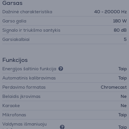
Garsas
Dažninė charakteristika
40 - 20000 Hz
Garso galia
180 W
Signalo ir triukšmo santykis
80 dB
Garsiakalbiai
5
Funkcijos
Energijos šaltinio funkcija
Taip
Automatinis kalibravimas
Taip
Perdavimo formatas
Chromecast
Belaidis įkrovimas
Ne
Karaoke
Ne
Mikrofonas
Taip
Valdymas išmaniuoju
Taip