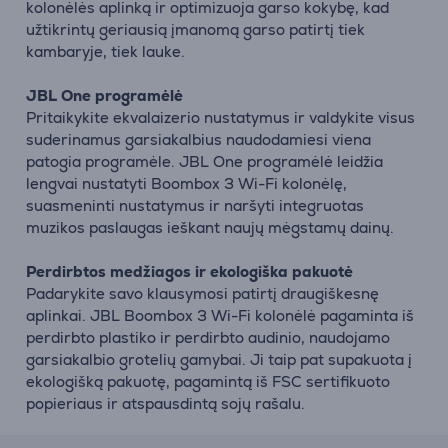
kolonėlės aplinką ir optimizuoja garso kokybę, kad
užtikrintų geriausią įmanomą garso patirtį tiek
kambaryje, tiek lauke.
JBL One programėlė
Pritaikykite ekvalaizerio nustatymus ir valdykite visus
suderinamus garsiakalbius naudodamiesi viena
patogia programėle. JBL One programėlė leidžia
lengvai nustatyti Boombox 3 Wi-Fi kolonėlę,
suasmeninti nustatymus ir naršyti integruotas
muzikos paslaugas ieškant naujų mėgstamų dainų.
Perdirbtos medžiagos ir ekologiška pakuotė
Padarykite savo klausymosi patirtį draugiškesnę
aplinkai. JBL Boombox 3 Wi-Fi kolonėlė pagaminta iš
perdirbto plastiko ir perdirbto audinio, naudojamo
garsiakalbio grotelių gamybai. Ji taip pat supakuota į
ekologišką pakuotę, pagamintą iš FSC sertifikuoto
popieriaus ir atspausdintą sojų rašalu.