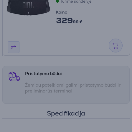
Turime sandėlyje
Kaina:
329
99 €
Pristatymo būdai
Žemiau pateikiami galimi pristatymo būdai ir
preliminarūs terminai
Specifikacija