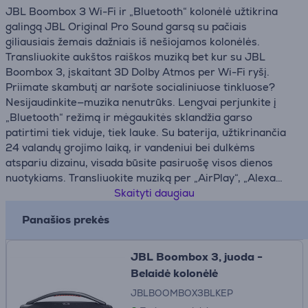
JBL Boombox 3 Wi-Fi ir „Bluetooth“ kolonėlė užtikrina
galingą JBL Original Pro Sound garsą su pačiais
giliausiais žemais dažniais iš nešiojamos kolonėlės.
Transliuokite aukštos raiškos muziką bet kur su JBL
Boombox 3, įskaitant 3D Dolby Atmos per Wi-Fi ryšį.
Priimate skambutį ar naršote socialiniuose tinkluose?
Nesijaudinkite—muzika nenutrūks. Lengvai perjunkite į
„Bluetooth“ režimą ir mėgaukitės sklandžia garso
patirtimi tiek viduje, tiek lauke. Su baterija, užtikrinančia
24 valandų grojimo laiką, ir vandeniui bei dulkėms
atspariu dizainu, visada būsite pasiruošę visos dienos
nuotykiams. Transliuokite muziką per „AirPlay“, „Alexa
Multi-Room Music“, „Chromecast built-in™“ ir „Spotify
Skaityti daugiau
Connect“. Mėgaukitės visais savo mėgstamais garso
Panašios prekės
įrašais, interneto radiju ir tinklalaidėmis aukštos raiškos
kokybe. Kad ir kur keliautumėte, ekologiškos medžiagos—
įskaitant perdirbtą audinį ir plastiką—padės pasaulį
JBL Boombox 3, juoda -
padaryti šiek tiek žalesnį.
Belaidė kolonėlė
JBLBOOMBOX3BLKEP