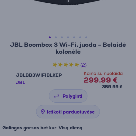
JBL Boombox 3 Wi-Fi, juoda - Belaidė
kolonėlė
(2)
Kaina su nuolaida
JBLBB3WIFIBLKEP
299.99 €
JBL
359.99 €
Palyginti
Ieškoti parduotuvėse
Galingas garsas bet kur. Visą dieną.