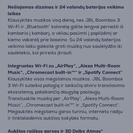
Nešiojamas dizainas ir 24 valandų baterijos veikimo
laikas
Klausykitės muzikos visą dieną, nes JBL Boombox 3
Wi-Fi ir „Bluetooth“ kolonėlę galite lengvai pernešti iš
kambario į kambarį, o vėliau pasiimti į paplūdimį ar
kiemo vakarėlį prie baseino. Su 24 valandų baterijos
veikimo laiku galėsite groti muziką nuo saulėlydžio iki
saulėtekio, kol prireiks įkrauti.
Integruotas Wi-Fi su „AirPlay“, „Alexa Multi-Room
Music“, „Chromecast built-in™“ ir „Spotify Connect“
Klausykitės visos mėgstamos muzikos. JBL Boombox
3 Wi-Fi suteikia patogią ir lanksčią atviro transliavimo
ekosistemą, palaikančią daugybę paslaugų.
Transliuokite muziką per „AirPlay“, „Alexa Multi-Room
Music“, „Chromecast built-in™“ ir „Spotify Connect“.
Mėgaukitės mėgstamu garso turiniu, interneto radiju
ir tinklalaidėmis aukštos kokybės formatu.
Aukštos raiškos garsas ir 3D Dolby Atmos*