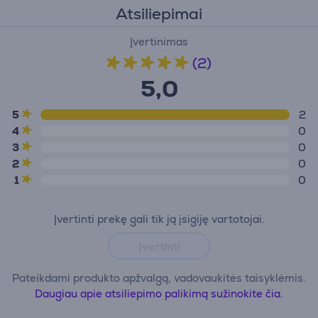
Atsiliepimai
Įvertinimas
(2)
5,0
5
2
4
0
3
0
2
0
1
0
Įvertinti prekę gali tik ją įsigiję vartotojai.
Įvertinti
Pateikdami produkto apžvalgą, vadovaukitės taisyklėmis.
Daugiau apie atsiliepimo palikimą sužinokite čia.