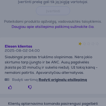
Įvertinti prekę gali tik ją įsigiję vartotojai.
Įvertinti
Pateikdami produkto apžvalgą, vadovaukitės taisyklėmis.
Daugiau apie atsiliepimo palikimą sužinokite čia.
Elesen klientas
2025-08-02 04:00
Siaubingai prastas triukšmo slopinimas. Nėra jokio
skirtumo tarp įjungto ir be ANC. Ausų pagalvėlės
įkaista po 10 minučių ir sukelia niežulį. Už tokią kainą -
nemaloni patirtis. Apsvarstyčiau alternatyvas.
Rodyti vertimą
Rodyti originalų atsiliepimą
Klientų aptarnavimo komanda pasirengusi pagelbėti