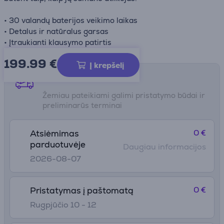
• 30 valandų baterijos veikimo laikas
• Detalus ir natūralus garsas
• Įtraukianti klausymo patirtis
199.99
€
Į krepšelį
Pristatymo būdai
Žemiau pateikiami galimi pristatymo būdai ir
preliminarūs terminai
0 €
Atsiėmimas
parduotuvėje
Daugiau informacijos
2026-08-07
0 €
Pristatymas į paštomatą
Rugpjūčio 10 - 12