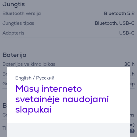
Jungtis
Bluetooth versija
Bluetooth 5.2
Jungties tipas
Bluetooth, USB-C
Adapteris
USB-C
Baterija
Baterijos veikimo laikas
30 h
Baterijos įkrovimo laikas
2 h
English
/
Русский
Greitasis krovimas
Taip
Mūsų interneto
svetainėje naudojami
Bendri parametrai
slapukai
Gamintojas
Bowers & Wilkins
Gaubiančios ausis (over-ear)
Tipas