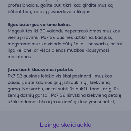
profesionalais, galite būti tikri, kad girdite muziką
būtent taip, kaip ją įsivaizdavo atlikėjas.
Ilgas baterijos veikimo laikas
Mėgaukitės iki 30 valandų nepertraukiamos muzikos
vienu įkrovimu. Px7 S2 ausinės užtikrina, kad jūsų
mėgstama muzika visada būtų šalia – nesvarbu, ar tai
ilga kelionė, ar visos dienos muzikos klausymosi
maratonas.
Įtraukianti klausymosi patirtis
Px7 S2 ausinės leidžia visiškai pasinerti į muzikos
pasaulį, suteikdamos gilų įsitraukimą į kiekvieną
garsą. Nesvarbu, ar tai subtilūs aukšti tonai, ar gilūs
žemų dažnių garsai, Px7 S2 išryškina kiekvieną detalę,
užtikrindamos tikrai įtraukiančią klausymosi patirtį.
Lizingo skaičiuoklė