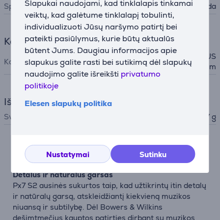
Slapukai naudojami, kad tinklalapis tinkamai
Spalva
Juoda
veiktų, kad galėtume tinklalapį tobulinti,
individualizuoti Jūsų naršymo patirtį bei
pateikti pasiūlymus, kurie būtų aktualūs
Komplektacija
būtent Jums. Daugiau informacijos apie
, USB-C -- USB-C kabelis, US
Komplekte yra
slapukus galite rasti bei sutikimą dėl slapukų
B-C -- 3.5mm
naudojimo galite išreikšti
privatumo
politikoje
Išmatavimai
Elesen slapukų politika
Svoris
307 g
Aprašymas
Nustatymai
Sutinku
Detalus ir natūralus garsas
Px7 S2 ausinės sukurtos taip, kad užtikrintų itin detalų
ir natūralų garsą, atskleidžiantį kiekvieną muzikos
niuansą ir subtilybę. Dėl Bowers & Wilkins
dešimtmečius kauptos patirties dirbant su muzikos