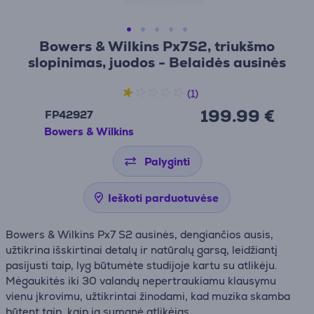
Bowers & Wilkins Px7S2, triukšmo
slopinimas, juodos - Belaidės ausinės
(1)
199.99 €
FP42927
Bowers & Wilkins
Palyginti
Ieškoti parduotuvėse
Bowers & Wilkins Px7 S2 ausinės, dengiančios ausis,
užtikrina išskirtinai detalų ir natūralų garsą, leidžiantį
pasijusti taip, lyg būtumėte studijoje kartu su atlikėju.
Mėgaukitės iki 30 valandų nepertraukiamu klausymu
vienu įkrovimu, užtikrintai žinodami, kad muzika skamba
būtent taip, kaip ją sumanė atlikėjas.