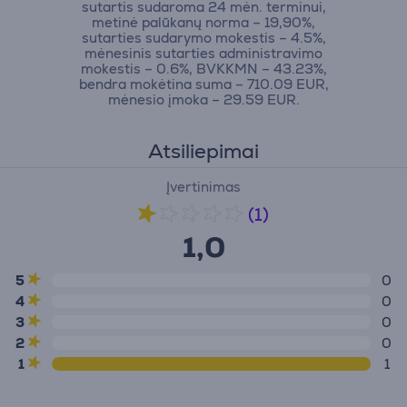
sutartis sudaroma 24 mėn. terminui,
metinė palūkanų norma – 19,90%,
sutarties sudarymo mokestis – 4.5%,
mėnesinis sutarties administravimo
mokestis – 0.6%, BVKKMN – 43.23%,
bendra mokėtina suma – 710.09 EUR,
mėnesio įmoka – 29.59 EUR.
Atsiliepimai
Įvertinimas
(1)
1,0
5
0
4
0
3
0
2
0
1
1