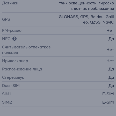
Датчики
тчик освещенности, гироско
п, датчик приближения
GLONASS, GPS, Beidou, Galil
GPS
eo, QZSS, NavIC
FM-радио
Нет
NFC
Да
Считыватель отпечатков
Нет
пальцев
Иридосканер
Нет
Распознавание лица
Да
Стереозвук
Да
Dual-SIM
Да
SIM1
E-SIM
SIM2
E-SIM