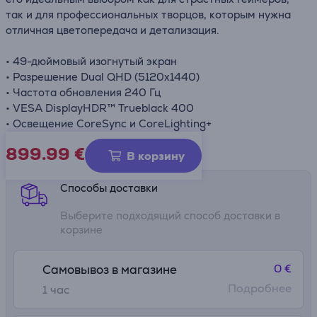
так и для профессиональных творцов, которым нужна
отличная цветопередача и детализация.
• 49-дюймовый изогнутый экран
• Разрешение Dual QHD (5120x1440)
• Частота обновления 240 Гц
• VESA DisplayHDR™ Trueblack 400
• Освещение CoreSync и CoreLighting+
899.99
€
Информационный лист
В корзину
Способы доставки
Выберите подходящий способ доставки в
корзине
0 €
Самовывоз в магазине
Подробнее
1 час