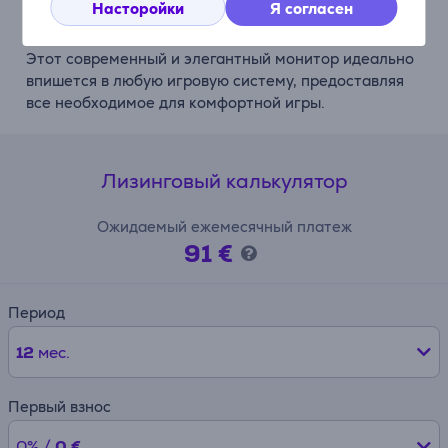
Насторойки
Я согласен
Стильный и функциональный
Этот современный и элегантный монитор идеально
впишется в любую игровую систему, предоставляя
все необходимое для комфортной игры.
Лизинговый калькулятор
Ожидаемый ежемесячный платеж
91 €
Период
12
мес.
Первый взнос
0% /
0 €