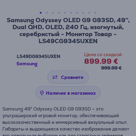
Samsung Odyssey OLED G9 G93SD, 49'',
Dual QHD, OLED, 240 Гц, изогнутый,
серебристый - Монитор Товар -
LS49CG934SUXEN
Цена со скидкой
LS49DG934SUXEN
899.99 €
Samsung
999.99 €
Сравните
Наличие в магазинах
Samsung 49" Odyssey OLED G9 G93SD – это
ультраширокий игровой монитор, обеспечивающий
высококачественный и иммерсивный визуальный опыт.
Габариты и выдающееся качество изображения делают
его идеальным выбором как для страстных геймеров,