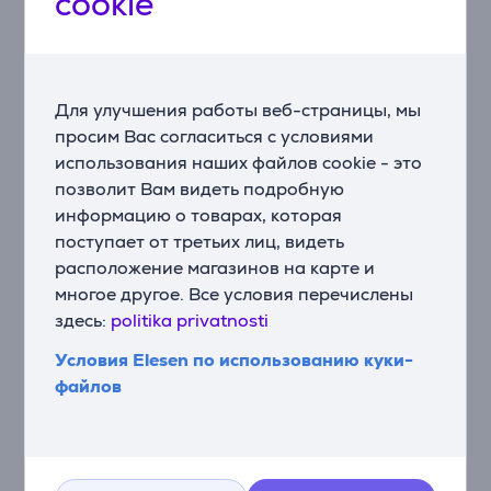
cookie
впечатляющую четкость и детализацию, поднимая
Ваш игровой опыт на новый уровень.
Исключительная частота обновления
Частота обновления 240 Гц обеспечивает
Для улучшения работы веб-страницы, мы
невероятно плавное и точное изображение,
просим Вас согласиться с условиями
позволяя максимально наслаждаться каждым
использования наших файлов cookie - это
моментом игры.
позволит Вам видеть подробную
информацию о товарах, которая
Иммерсивная изогнутая конструкция
поступает от третьих лиц, видеть
Изогнутый экран создает иммерсивный игровой
опыт, помещая Вас в центр событий.
расположение магазинов на карте и
многое другое. Все условия перечислены
Функции для геймеров
здесь:
politika privatnosti
Монитор Samsung Odyssey OLED G9 имеет
Условия Elesen по использованию куки-
специальные функции для геймеров, предлагая
файлов
оптимальный игровой процесс для любого жанра.
Удобное подключение
Широкий выбор разъемов, в т.ч. HDMI и DisplayPort,
позволяет легко подключать различные устройства.