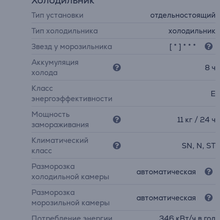
Холодильник
Тип установки
отдельностоящий
Тип холодильника
холодильник
Звезд у морозильника
[ * ] * * *
Аккумуляция
8 ч
холода
Класс
E
энергоэффективности
Мощность
11 кг / 24 ч
замораживания
Климатический
SN, N, ST
класс
Разморозка
автоматическая
холодильной камеры
Разморозка
автоматическая
морозильной камеры
Потребление энергии
346 кВт/ч в год