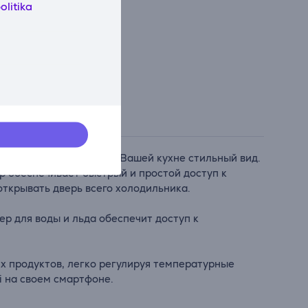
olitika
рями PureFlat придаст Вашей кухне стильный вид.
р обеспечивает быстрый и простой доступ к
ткрывать дверь всего холодильника.
ер для воды и льда обеспечит доступ к
х продуктов, легко регулируя температурные
i на своем смартфоне.