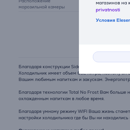
Расположение
магазинов на 
слева
морозильной камеры
privatnosti
Условия Elese
Благодаря конструкции Side-by-Side, которой про
Холодильник имеет объем 632 литра, поэтому он 
Вашим любимым напиткам и закускам. Энергопотре
Благодаря технологии Total No Frost Вам больше 
охлажденным напиткам в любое время.
Благодаря умному режиму WIFI Ваша жизнь станет
настройки холодильника где бы Вы ни находились 