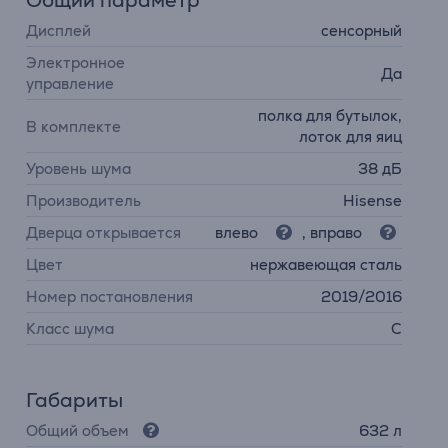
Общий параметр
Дисплей
сенсорный
Электронное
Да
управление
полка для бутылок,
В комплекте
лоток для яиц
Уровень шума
38 дБ
Производитель
Hisense
Дверца открывается
влево
, вправо
Цвет
нержавеющая сталь
Номер постановления
2019/2016
Класс шума
C
Габариты
Общий объем
632 л