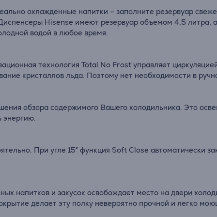
деально охлажденные напитки – заполните резервуар свеже
 Диспенсеры Hisense имеют резервуар объемом 4,5 литра, а
олодной водой в любое время.
вационная технология Total No Frost управляет циркуляцие
вание кристаллов льда. Поэтому нет необходимости в ручн
шения обзора содержимого Вашего холодильника. Это осве
ь энергию.
тельно. При угле 15° функция Soft Close автоматически з
ьных напитков и закусок освобождает место на двери холо
окрытие делает эту полку невероятно прочной и легко мою