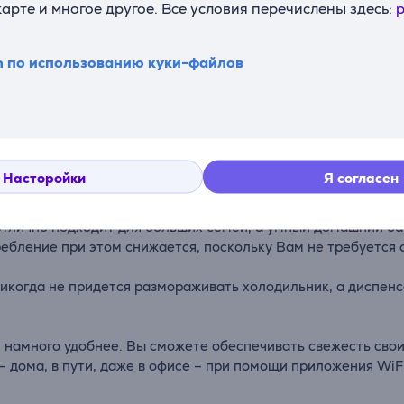
карте и многое другое. Все условия перечислены здесь:
p
n по использованию куки-файлов
Описание
Насторойки
Я согласен
славились американские модели, холодильник Hisense с две
отлично подходит для больших семей, а умный домашний ба
бление при этом снижается, поскольку Вам не требуется о
никогда не придется размораживать холодильник, а диспенс
 намного удобнее. Вы сможете обеспечивать свежесть свои
– дома, в пути, даже в офисе – при помощи приложения WiF