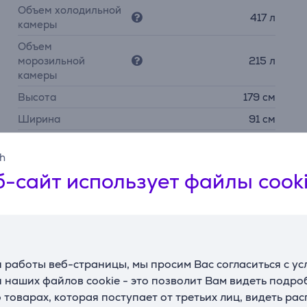
Объем холодильной
417 л
камеры
Объем
морозильной
215 л
камеры
Высота
179 см
Ширина
91 см
Глубина
73 см
sh
Вес
107 кг
-сайт использует файлы cook
 работы веб-страницы, мы просим Вас согласиться с у
 наших файлов cookie - это позволит Вам видеть подр
товарах, которая поступает от третьих лиц, видеть ра