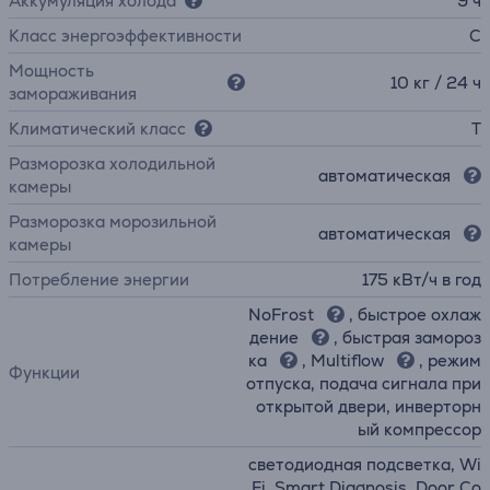
Аккумуляция холода
9 ч
Класс энергоэффективности
C
Мощность
10 кг / 24 ч
замораживания
Климатический класс
T
Разморозка холодильной
автоматическая
камеры
Разморозка морозильной
автоматическая
камеры
Потребление энергии
175 кВт/ч в год
NoFrost
, быстрое охлаж
дение
, быстрая замороз
ка
, Multiflow
, режим
Функции
отпуска, подача сигнала при
открытой двери, инверторн
ый компрессор
светодиодная подсветка, Wi
Fi, Smart Diagnosis, Door Co