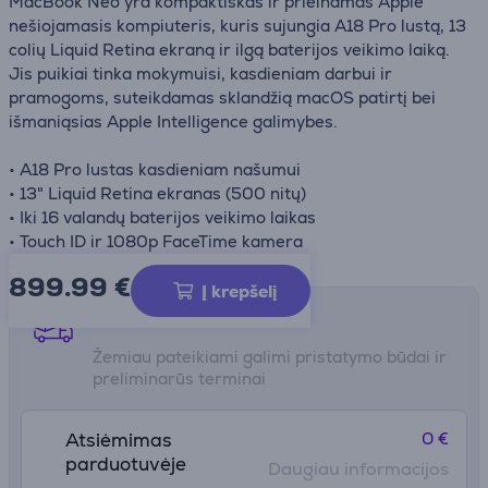
MacBook Neo yra kompaktiškas ir prieinamas Apple
nešiojamasis kompiuteris, kuris sujungia A18 Pro lustą, 13
colių Liquid Retina ekraną ir ilgą baterijos veikimo laiką.
Jis puikiai tinka mokymuisi, kasdieniam darbui ir
pramogoms, suteikdamas sklandžią macOS patirtį bei
išmaniąsias Apple Intelligence galimybes.
• A18 Pro lustas kasdieniam našumui
• 13" Liquid Retina ekranas (500 nitų)
• Iki 16 valandų baterijos veikimo laikas
• Touch ID ir 1080p FaceTime kamera
899.99
€
Į krepšelį
Pristatymo būdai
Žemiau pateikiami galimi pristatymo būdai ir
preliminarūs terminai
0 €
Atsiėmimas
parduotuvėje
Daugiau informacijos