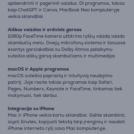
apibendrinti ir pagerinti vaizdus. DI programos, tokios
kaip ChatGPT ir Canva, MacBook Neo kompiuteryje
veikia sklandžiai.
Aiškus vaizdas ir erdvinis garsas
1080p FaceTime kamera užtikrina ryškų vaizdą vaizdo
skambučių metu. Dviejų mikrofonų sistema ir šonuose
esantys garsiakalbiai su Dolby Atmos palaikymu
suteikia aiškų garsą skambučiams ir multimedijai.
macOS ir Apple programos
macOS suteikia paprastą ir intuityvią naudojimo
patirtį. Joje rasite tokias programas kaip Safari,
Pages, Numbers, Keynote ir FaceTime, tinkamas tiek
mokymuisi, tiek darbui.
Integracija su iPhone
Mac ir iPhone veikia kartu sklandžiai. Galite skambinti,
siųsti žinutes, kopijuoti tekstą tarp įrenginių ir naudoti
iPhone interneto ryšį savo Mac kompiuteryje.