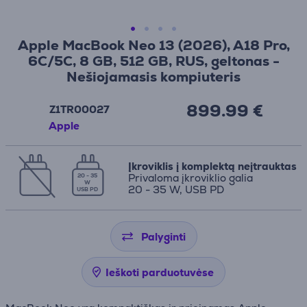
Apple MacBook Neo 13 (2026), A18 Pro,
6C/5C, 8 GB, 512 GB, RUS, geltonas -
Nešiojamasis kompiuteris
899.99 €
Z1TR00027
Apple
Įkroviklis į komplektą neįtrauktas
Privaloma įkroviklio galia
20 - 35
W
20 - 35 W, USB PD
USB PD
Palyginti
Ieškoti parduotuvėse