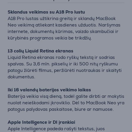
Sklandus veikimas su A18 Pro lustu
A18 Pro lustas užtikrina greitą ir sklandų MacBook
Neo veikimą atliekant kasdienes užduotis. Naršymas
internete, dokumentų kūrimas, vaizdo skambučiai ir
kūrybinės programos veikia be trikdžių.
13 colių Liquid Retina ekranas
Liquid Retina ekranas rodo ryškų tekstą ir sodrias
spalvas. Su 3,6 mln. pikselių ir iki 500 nitų ryškumu
patogu žiūrėti filmus, peržiūrėti nuotraukas ir skaityti
dokumentus.
Iki 16 valandų baterijos veikimo laikas
Baterija veikia visą dieną, todėl galite dirbti ar mokytis
nuolat neieškodami įkroviklio. Dėl to MacBook Neo yra
patogus palydovas paskaitose, biure ar namuose.
Apple Intelligence ir DI įrankiai
Apple Intelligence padeda rašyti tekstus, juos