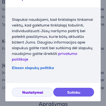
Bendri parametrai
Gamintojas
Apple
Korpuso medžiaga
Aliuminis
Slapukai naudojami, kad tinklalapis tinkamai
Spalva
Geltona
veiktų, kad galėtume tinklalapį tobulinti,
individualizuoti Jūsų naršymo patirtį bei
pateikti pasiūlymus, kurie būtų aktualūs
Komplektacija
būtent Jums. Daugiau informacijos apie
slapukus galite rasti bei sutikimą dėl slapukų
Komplekte yra
įkrovimo laidas
naudojimo galite išreikšti
privatumo
politikoje
Įkroviklis
Elesen slapukų politika
Įkroviklis
į komplektą neįtrauktas
Privaloma įkroviklio galia
20 - 35 W
USB PD
Taip
Nustatymai
Sutinku
Aprašymas