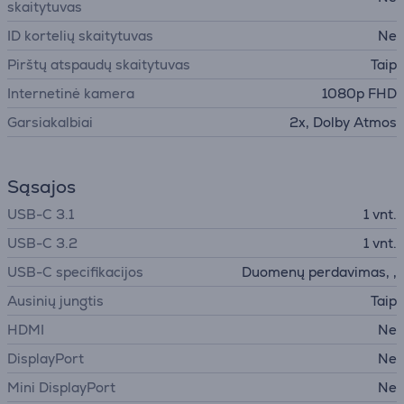
skaitytuvas
ID kortelių skaitytuvas
Ne
Pirštų atspaudų skaitytuvas
Taip
Internetinė kamera
1080p FHD
Garsiakalbiai
2x, Dolby Atmos
Sąsajos
USB-C 3.1
1 vnt.
USB-C 3.2
1 vnt.
USB-C specifikacijos
Duomenų perdavimas, ,
Ausinių jungtis
Taip
HDMI
Ne
DisplayPort
Ne
Mini DisplayPort
Ne