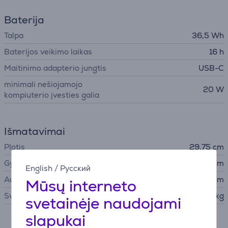
Baterija
Talpa
36,5 Wh
Baterijos veikimo laikas
16 h
Maitinimo adapterio jungtis
USB-C
minimali nešiojamojo
20 W
kompiuterio įvesties galia
Išmatavimai
Plotis
29,75 cm
Gylis
20,64 cm
English
/
Русский
Aukštis
1,27 cm
Mūsų interneto
Svoris
1,23 kg
svetainėje naudojami
slapukai