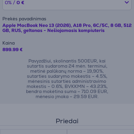
0% /
0 €
Prekės pavadinimas
Apple MacBook Neo 13 (2026), A18 Pro, 6C/5C, 8 GB, 512
GB, RUS, geltonas - Nešiojamasis kompiuteris
Kaina
899.99 €
Pavyzdžiui, skolinantis 500EUR, kai
sutartis sudaroma 24 mėn. terminui,
metinė palūkanų norma – 19,90%,
sutarties sudarymo mokestis – 4.5%,
mėnesinis sutarties administravimo
mokestis – 0.6%, BVKKMN – 43.23%,
bendra mokėtina suma – 710.09 EUR,
mėnesio įmoka – 29.59 EUR.
Priedai