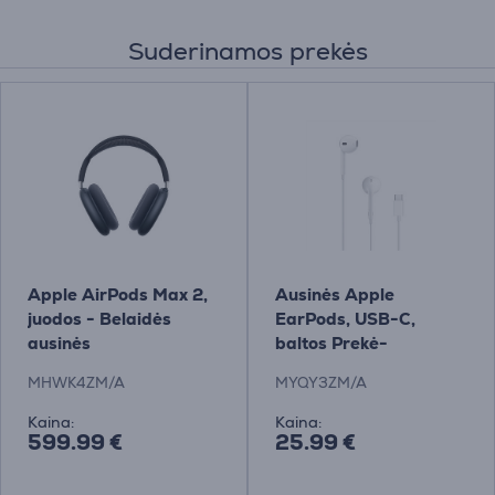
Suderinamos prekės
Apple AirPods Max 2,
Ausinės Apple
juodos - Belaidės
EarPods, USB-C,
ausinės
baltos Prekė-
MYQY3ZM/A
MHWK4ZM/A
MYQY3ZM/A
Kaina:
Kaina:
599.99 €
25.99 €