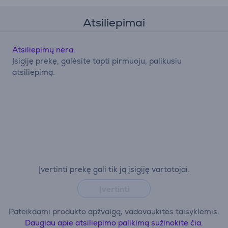
Atsiliepimai
Atsiliepimų nėra.
Įsigiję prekę, galėsite tapti pirmuoju, palikusiu
atsiliepimą.
Įvertinti prekę gali tik ją įsigiję vartotojai.
Įvertinti
Pateikdami produkto apžvalgą, vadovaukitės taisyklėmis.
Daugiau apie atsiliepimo palikimą sužinokite čia.