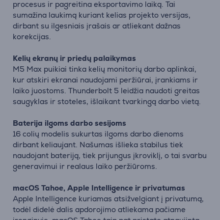
procesus ir pagreitina eksportavimo laiką. Tai
sumažina laukimą kuriant kelias projekto versijas,
dirbant su ilgesniais įrašais ar atliekant dažnas
korekcijas.
Kelių ekranų ir priedų palaikymas
M5 Max puikiai tinka kelių monitorių darbo aplinkai,
kur atskiri ekranai naudojami peržiūrai, įrankiams ir
laiko juostoms. Thunderbolt 5 leidžia naudoti greitas
saugyklas ir stoteles, išlaikant tvarkingą darbo vietą.
Baterija ilgoms darbo sesijoms
16 colių modelis sukurtas ilgoms darbo dienoms
dirbant keliaujant. Našumas išlieka stabilus tiek
naudojant bateriją, tiek prijungus įkroviklį, o tai svarbu
generavimui ir realaus laiko peržiūroms.
macOS Tahoe, Apple Intelligence ir privatumas
Apple Intelligence kuriamas atsižvelgiant į privatumą,
todėl didelė dalis apdorojimo atliekama pačiame