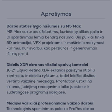
Aprašymas
Darbo stoties lygio našumas su M5 Max
M5 Max sukurtas užduotims, kuriose grafikos galia ir
DI spartinimas lemia bendrą našumą. Jis puikiai tinka
3D animacijai, VFX projektams ir mašininio mokymosi
kūrimui, kur svarbu, kad peržiūros ir generavimas
išliktų greiti.
Didelis XDR ekranas tiksliai spalvų kontrolei
16,2" Liquid Retina XDR ekranas pasižymi stipriu
kontrastu ir dideliu ryškumu, todėl leidžia tiksliau
vertinti vaizdinę medžiagą. ProMotion užtikrina
sklandų judėjimą redagavimo laiko juostose ir
sudėtingose programų sąsajose.
Medijos varikliai profesionaliam vaizdo darbui
Technologinis spartinimas palaiko ProRes darbo