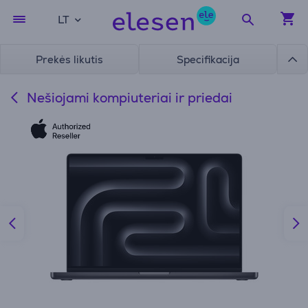
LT
Prekės likutis
Specifikacija
Nešiojami kompiuteriai ir priedai