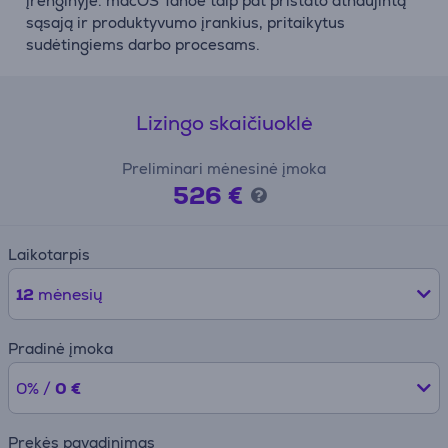
įrenginyje. macOS Tahoe taip pat pristato atnaujintą
sąsają ir produktyvumo įrankius, pritaikytus
sudėtingiems darbo procesams.
Lizingo skaičiuoklė
Preliminari mėnesinė įmoka
526 €
Laikotarpis
12
mėnesių
Pradinė įmoka
0% /
0 €
Prekės pavadinimas