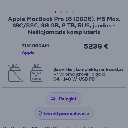
Apple MacBook Pro 16 (2026), M5 Max,
18C/32C, 36 GB, 2 TB, RUS, juodas -
Nešiojamasis kompiuteris
5239 €
Z1N1000AM
Apple
Įkroviklis į komplektą neįtrauktas
Privaloma įkroviklio galia
94 - 140
W
94 - 140 W, USB PD
USB PD
Palyginti
Ieškoti parduotuvėse