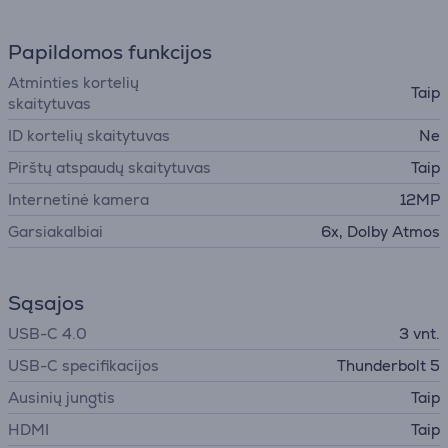
Papildomos funkcijos
Atminties kortelių
Taip
skaitytuvas
ID kortelių skaitytuvas
Ne
Pirštų atspaudų skaitytuvas
Taip
Internetinė kamera
12MP
Garsiakalbiai
6x, Dolby Atmos
Sąsajos
USB-C 4.0
3 vnt.
USB-C specifikacijos
Thunderbolt 5
Ausinių jungtis
Taip
HDMI
Taip