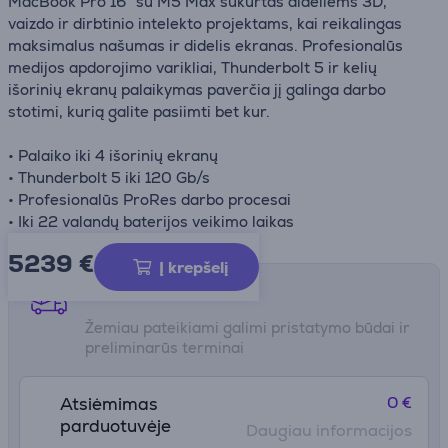
MacBook Pro 16" su M5 Max sukurtas dideliems 3D,
vaizdo ir dirbtinio intelekto projektams, kai reikalingas
maksimalus našumas ir didelis ekranas. Profesionalūs
medijos apdorojimo varikliai, Thunderbolt 5 ir kelių
išorinių ekranų palaikymas paverčia jį galinga darbo
stotimi, kurią galite pasiimti bet kur.
• Palaiko iki 4 išorinių ekranų
• Thunderbolt 5 iki 120 Gb/s
• Profesionalūs ProRes darbo procesai
• Iki 22 valandų baterijos veikimo laikas
5239 €
Į krepšelį
Pristatymo būdai
Žemiau pateikiami galimi pristatymo būdai ir
preliminarūs terminai
0 €
Atsiėmimas
parduotuvėje
Daugiau informacijos