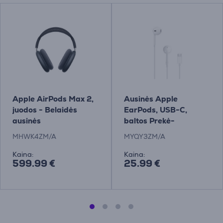
Apple AirPods Max 2,
Ausinės Apple
juodos - Belaidės
EarPods, USB-C,
ausinės
baltos Prekė-
MYQY3ZM/A
MHWK4ZM/A
MYQY3ZM/A
Kaina:
Kaina:
599.99 €
25.99 €