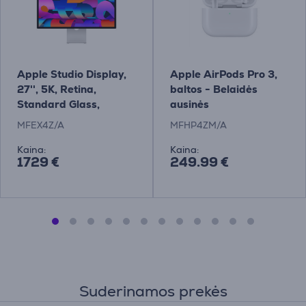
Apple Studio Display,
Apple AirPods Pro 3,
27'', 5K, Retina,
baltos - Belaidės
Standard Glass,
ausinės
pakreipiamas stovas,
MFEX4Z/A
MFHP4ZM/A
pilkas - Monitorius
Kaina:
Kaina:
1729 €
249.99 €
Suderinamos prekės