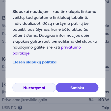
Svoris
2,15 kg
Slapukai naudojami, kad tinklalapis tinkamai
Bendri parametrai
veiktų, kad galėtume tinklalapį tobulinti,
individualizuoti Jūsų naršymo patirtį bei
Gamintojas
Apple
pateikti pasiūlymus, kurie būtų aktualūs
Korpuso medžiaga
Aliuminis
būtent Jums. Daugiau informacijos apie
slapukus galite rasti bei sutikimą dėl slapukų
Spalva
Juoda
naudojimo galite išreikšti
privatumo
politikoje
Komplektacija
Elesen slapukų politika
Komplekte yra
įkrovimo laidas
Įkroviklis
Nustatymai
Sutinku
Įkroviklis
į komplektą neįtrauktas
Privaloma įkroviklio galia
94 - 140 W
USB PD
Taip