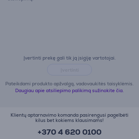
Įvertinti prekę gali tik ją įsigiję vartotojai.
Įvertinti
Pateikdami produkto apžvalgą, vadovaukitės taisyklėmis.
Daugiau apie atsiliepimo palikimą sužinokite čia.
Klientų aptarnavimo komanda pasirengusi pagelbėti
kilus bet kokiems klausimams!
+370 4 620 0100