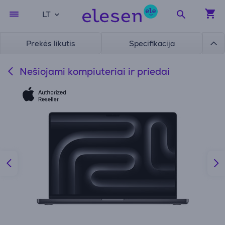
LT
Prekės likutis
Specifikacija
Nešiojami kompiuteriai ir priedai