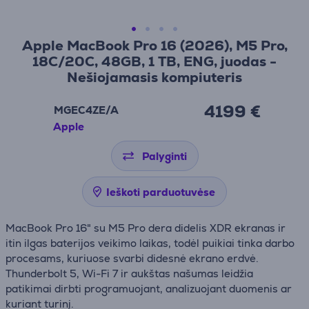
Apple MacBook Pro 16 (2026), M5 Pro,
18C/20C, 48GB, 1 TB, ENG, juodas -
Nešiojamasis kompiuteris
4199 €
MGEC4ZE/A
Apple
Palyginti
Ieškoti parduotuvėse
MacBook Pro 16" su M5 Pro dera didelis XDR ekranas ir
itin ilgas baterijos veikimo laikas, todėl puikiai tinka darbo
procesams, kuriuose svarbi didesnė ekrano erdvė.
Thunderbolt 5, Wi-Fi 7 ir aukštas našumas leidžia
patikimai dirbti programuojant, analizuojant duomenis ar
kuriant turinį.