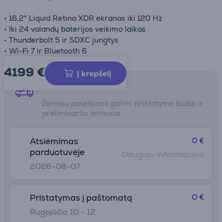
• 16,2" Liquid Retina XDR ekranas iki 120 Hz
• Iki 24 valandų baterijos veikimo laikas
• Thunderbolt 5 ir SDXC jungtys
• Wi-Fi 7 ir Bluetooth 6
4199 €
Į krepšelį
Pristatymo būdai
Žemiau pateikiami galimi pristatymo būdai ir
preliminarūs terminai
0 €
Atsiėmimas
parduotuvėje
Daugiau informacijos
2026-08-07
0 €
Pristatymas į paštomatą
Rugpjūčio 10 - 12