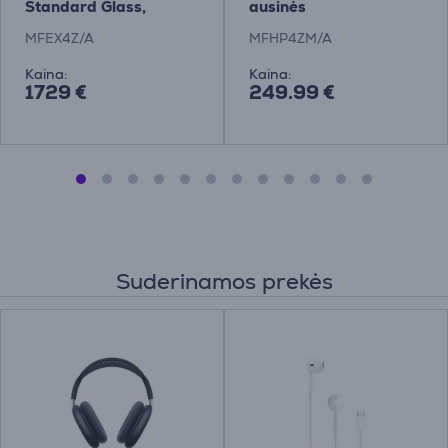
Standard Glass,
ausinės
pakreipiamas stovas,
MFEX4Z/A
MFHP4ZM/A
pilkas - Monitorius
Kaina:
Kaina:
1729 €
249.99 €
Suderinamos prekės