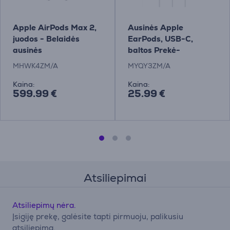
Apple AirPods Max 2,
Ausinės Apple
juodos - Belaidės
EarPods, USB-C,
ausinės
baltos Prekė-
MYQY3ZM/A
MHWK4ZM/A
MYQY3ZM/A
Kaina:
Kaina:
599.99 €
25.99 €
Atsiliepimai
Atsiliepimų nėra.
Įsigiję prekę, galėsite tapti pirmuoju, palikusiu
atsiliepimą.