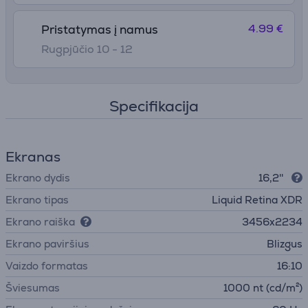
4.99 €
Pristatymas į namus
Rugpjūčio 10 - 12
Specifikacija
Ekranas
Ekrano dydis
16,2''
Ekrano tipas
Liquid Retina XDR
Ekrano raiška
3456x2234
Ekrano paviršius
Blizgus
Vaizdo formatas
16:10
Šviesumas
1000 nt (cd/m²)