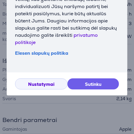
Talpa
100 Wh
individualizuoti Jūsų naršymo patirtį bei
pateikti pasiūlymus, kurie būtų aktualūs
Baterijos veikimo laikas
24 h
būtent Jums. Daugiau informacijos apie
Maitinimo adapterio jungtis
Apple MagSafe 3
slapukus galite rasti bei sutikimą dėl slapukų
minimali nešiojamojo
naudojimo galite išreikšti
privatumo
140 W
kompiuterio įvesties galia
politikoje
Elesen slapukų politika
Išmatavimai
Plotis
35,57 cm
Gylis
24,81 cm
Nustatymai
Sutinku
Aukštis
1,68 cm
Svoris
2,14 kg
Bendri parametrai
Gamintojas
Apple