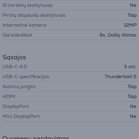
ID kortelių skaitytuvas
Ne
Pirštų atspaudų skaitytuvas
Taip
Internetinė kamera
12MP
Garsiakalbiai
6x, Dolby Atmos
Sąsajos
USB-C 4.0
3 vnt.
USB-C specifikacijos
Thunderbolt 5
Ausinių jungtis
Taip
HDMI
Taip
DisplayPort
Ne
Mini DisplayPort
Ne
Duomenų perdavimas