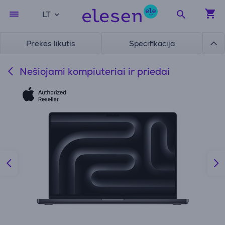
LT
Prekės likutis
Specifikacija
Nešiojami kompiuteriai ir priedai