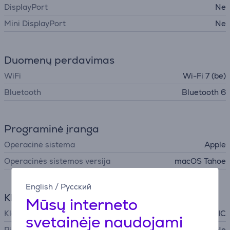
DisplayPort
Ne
Mini DisplayPort
Ne
Duomenų perdavimas
WiFi
Wi-Fi 7 (be)
Bluetooth
Bluetooth 6
Programinė įranga
Operacinė sistema
Apple
Operacinės sistemos versija
macOS Tahoe
English
/
Русский
Klaviatūra
Mūsų interneto
Klaviatūros išdėstymas
NORDIC
svetainėje naudojami
Pilno dydžio klaviatūra
Ne