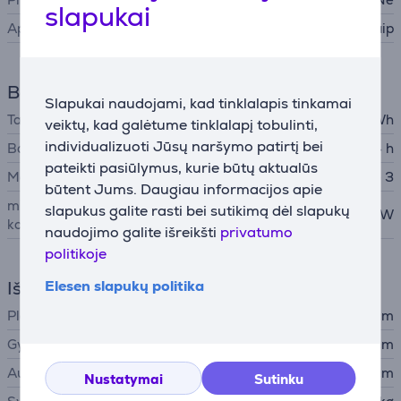
slapukai
Apšvietimas
Taip
Baterija
Slapukai naudojami, kad tinklalapis tinkamai
Talpa
100 Wh
veiktų, kad galėtume tinklalapį tobulinti,
individualizuoti Jūsų naršymo patirtį bei
Baterijos veikimo laikas
24 h
pateikti pasiūlymus, kurie būtų aktualūs
Maitinimo adapterio jungtis
Apple MagSafe 3
būtent Jums. Daugiau informacijos apie
minimali nešiojamojo
slapukus galite rasti bei sutikimą dėl slapukų
140 W
kompiuterio įvesties galia
naudojimo galite išreikšti
privatumo
politikoje
Išmatavimai
Elesen slapukų politika
Plotis
35,57 cm
Gylis
24,81 cm
Aukštis
1,68 cm
Nustatymai
Sutinku