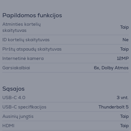
Papildomos funkcijos
Atminties kortelių
Taip
skaitytuvas
ID kortelių skaitytuvas
Ne
Pirštų atspaudų skaitytuvas
Taip
Internetinė kamera
12MP
Garsiakalbiai
6x, Dolby Atmos
Sąsajos
USB-C 4.0
3 vnt.
USB-C specifikacijos
Thunderbolt 5
Ausinių jungtis
Taip
HDMI
Taip