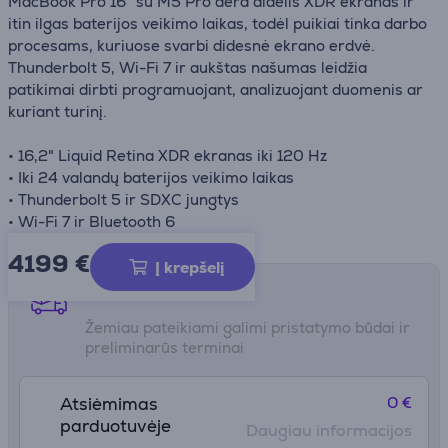
MacBook Pro 16" su M5 Pro dera didelis XDR ekranas ir
itin ilgas baterijos veikimo laikas, todėl puikiai tinka darbo
procesams, kuriuose svarbi didesnė ekrano erdvė.
Thunderbolt 5, Wi-Fi 7 ir aukštas našumas leidžia
patikimai dirbti programuojant, analizuojant duomenis ar
kuriant turinį.
• 16,2" Liquid Retina XDR ekranas iki 120 Hz
• Iki 24 valandų baterijos veikimo laikas
• Thunderbolt 5 ir SDXC jungtys
• Wi-Fi 7 ir Bluetooth 6
4199 €
Į krepšelį
Pristatymo būdai
Žemiau pateikiami galimi pristatymo būdai ir
preliminarūs terminai
0 €
Atsiėmimas
parduotuvėje
Daugiau informacijos