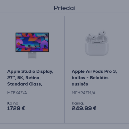
Priedai
Apple Studio Display,
Apple AirPods Pro 3,
27'', 5K, Retina,
baltos - Belaidės
Standard Glass,
ausinės
pakreipiamas stovas,
MFEX4Z/A
MFHP4ZM/A
pilkas - Monitorius
Kaina:
Kaina:
1729 €
249.99 €