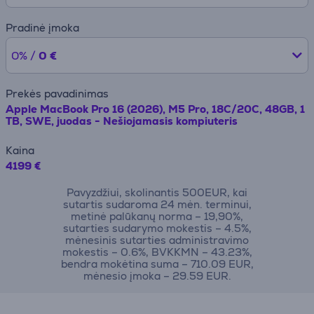
Pradinė įmoka
0% /
0 €
Prekės pavadinimas
Apple MacBook Pro 16 (2026), M5 Pro, 18C/20C, 48GB, 1
TB, SWE, juodas - Nešiojamasis kompiuteris
Kaina
4199 €
Pavyzdžiui, skolinantis 500EUR, kai
sutartis sudaroma 24 mėn. terminui,
metinė palūkanų norma – 19,90%,
sutarties sudarymo mokestis – 4.5%,
mėnesinis sutarties administravimo
mokestis – 0.6%, BVKKMN – 43.23%,
bendra mokėtina suma – 710.09 EUR,
mėnesio įmoka – 29.59 EUR.