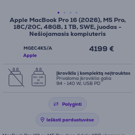
Apple MacBook Pro 16 (2026), M5 Pro,
18C/20C, 48GB, 1 TB, SWE, juodas -
Nešiojamasis kompiuteris
4199 €
MGEC4KS/A
Apple
Įkroviklis į komplektą neįtrauktas
Privaloma įkroviklio galia
94 - 140
W
94 - 140 W, USB PD
USB PD
Palyginti
Ieškoti parduotuvėse