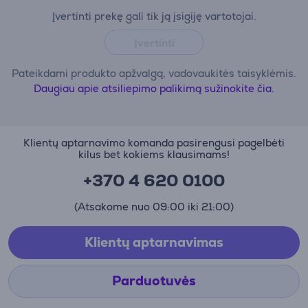
Įvertinti prekę gali tik ją įsigiję vartotojai.
Įvertinti
Pateikdami produkto apžvalgą, vadovaukitės taisyklėmis.
Daugiau apie atsiliepimo palikimą sužinokite čia.
Klientų aptarnavimo komanda pasirengusi pagelbėti
kilus bet kokiems klausimams!
+370 4 620 0100
(Atsakome nuo 09:00 iki 21:00)
Klientų aptarnavimas
Parduotuvės