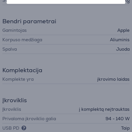
Svoris
2,14 kg
Bendri parametrai
Gamintojas
Apple
Korpuso medžiaga
Aliuminis
Spalva
Juoda
Komplektacija
Komplekte yra
įkrovimo laidas
Įkroviklis
Įkroviklis
į komplektą neįtrauktas
Privaloma įkroviklio galia
94 - 140 W
USB PD
Taip