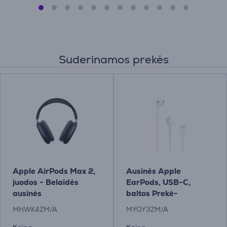
Suderinamos prekės
Apple AirPods Max 2,
Ausinės Apple
juodos - Belaidės
EarPods, USB-C,
ausinės
baltos Prekė-
MYQY3ZM/A
MHWK4ZM/A
MYQY3ZM/A