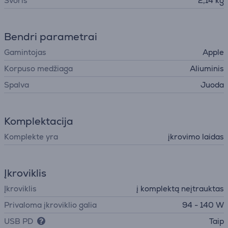
Svoris
2,14 kg
Bendri parametrai
Gamintojas
Apple
Korpuso medžiaga
Aliuminis
Spalva
Juoda
Komplektacija
Komplekte yra
įkrovimo laidas
Įkroviklis
Įkroviklis
į komplektą neįtrauktas
Privaloma įkroviklio galia
94 - 140 W
USB PD
Taip