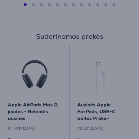
Suderinamos prekės
Apple AirPods Max 2,
Ausinės Apple
juodos - Belaidės
EarPods, USB-C,
ausinės
baltos Prekė-
MYQY3ZM/A
MHWK4ZM/A
MYQY3ZM/A