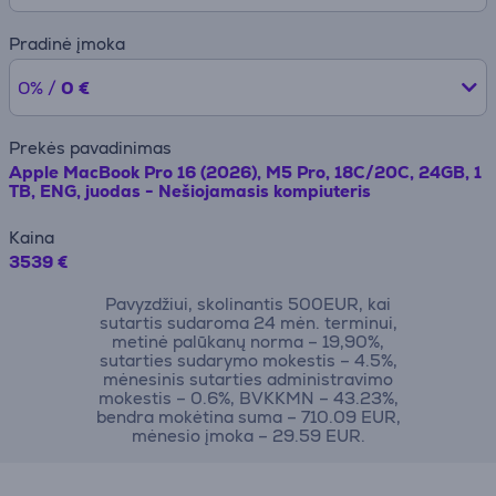
Pradinė įmoka
0% /
0 €
Prekės pavadinimas
Apple MacBook Pro 16 (2026), M5 Pro, 18C/20C, 24GB, 1
TB, ENG, juodas - Nešiojamasis kompiuteris
Kaina
3539 €
Pavyzdžiui, skolinantis 500EUR, kai
sutartis sudaroma 24 mėn. terminui,
metinė palūkanų norma – 19,90%,
sutarties sudarymo mokestis – 4.5%,
mėnesinis sutarties administravimo
mokestis – 0.6%, BVKKMN – 43.23%,
bendra mokėtina suma – 710.09 EUR,
mėnesio įmoka – 29.59 EUR.