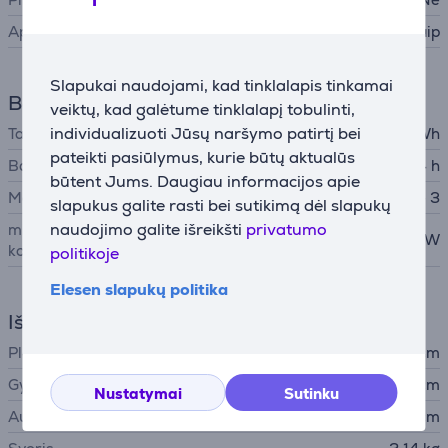
Apšvietimas
Taip
Slapukai naudojami, kad tinklalapis tinkamai
Baterija
veiktų, kad galėtume tinklalapį tobulinti,
individualizuoti Jūsų naršymo patirtį bei
Talpa
100 Wh
pateikti pasiūlymus, kurie būtų aktualūs
Baterijos veikimo laikas
24 h
būtent Jums. Daugiau informacijos apie
Maitinimo adapterio jungtis
Apple MagSafe 3
slapukus galite rasti bei sutikimą dėl slapukų
naudojimo galite išreikšti
privatumo
minimali nešiojamojo
140 W
kompiuterio įvesties galia
politikoje
Elesen slapukų politika
Išmatavimai
Plotis
35,57 cm
Gylis
24,81 cm
Nustatymai
Sutinku
Aukštis
1,68 cm