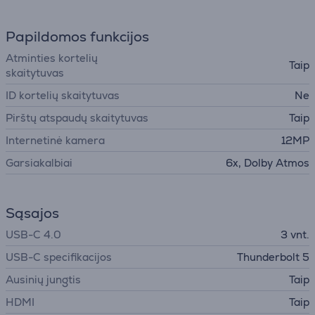
Papildomos funkcijos
Atminties kortelių
Taip
skaitytuvas
ID kortelių skaitytuvas
Ne
Pirštų atspaudų skaitytuvas
Taip
Internetinė kamera
12MP
Garsiakalbiai
6x, Dolby Atmos
Sąsajos
USB-C 4.0
3 vnt.
USB-C specifikacijos
Thunderbolt 5
Ausinių jungtis
Taip
HDMI
Taip