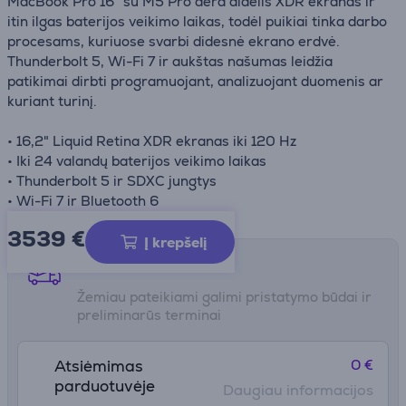
MacBook Pro 16" su M5 Pro dera didelis XDR ekranas ir
itin ilgas baterijos veikimo laikas, todėl puikiai tinka darbo
procesams, kuriuose svarbi didesnė ekrano erdvė.
Thunderbolt 5, Wi-Fi 7 ir aukštas našumas leidžia
patikimai dirbti programuojant, analizuojant duomenis ar
kuriant turinį.
• 16,2" Liquid Retina XDR ekranas iki 120 Hz
• Iki 24 valandų baterijos veikimo laikas
• Thunderbolt 5 ir SDXC jungtys
• Wi-Fi 7 ir Bluetooth 6
3539 €
Į krepšelį
Pristatymo būdai
Žemiau pateikiami galimi pristatymo būdai ir
preliminarūs terminai
0 €
Atsiėmimas
parduotuvėje
Daugiau informacijos