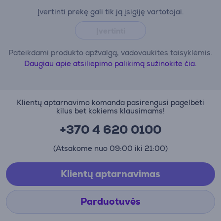
Įvertinti prekę gali tik ją įsigiję vartotojai.
Įvertinti
Pateikdami produkto apžvalgą, vadovaukitės taisyklėmis.
Daugiau apie atsiliepimo palikimą sužinokite čia.
Klientų aptarnavimo komanda pasirengusi pagelbėti
kilus bet kokiems klausimams!
+370 4 620 0100
(Atsakome nuo 09:00 iki 21:00)
Klientų aptarnavimas
Parduotuvės