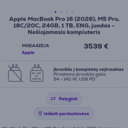
Apple MacBook Pro 16 (2026), M5 Pro,
18C/20C, 24GB, 1 TB, ENG, juodas -
Nešiojamasis kompiuteris
3539 €
MGEA4ZE/A
Apple
Įkroviklis į komplektą neįtrauktas
Privaloma įkroviklio galia
94 - 140
W
94 - 140 W, USB PD
USB PD
Palyginti
Ieškoti parduotuvėse