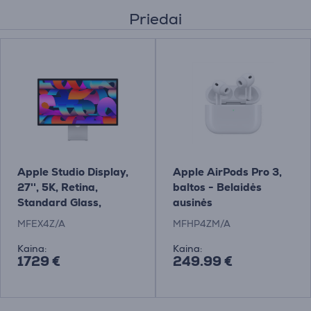
Priedai
Apple Studio Display,
Apple AirPods Pro 3,
27'', 5K, Retina,
baltos - Belaidės
Standard Glass,
ausinės
pakreipiamas stovas,
MFEX4Z/A
MFHP4ZM/A
pilkas - Monitorius
Kaina:
Kaina:
1729 €
249.99 €