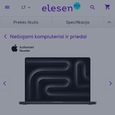
LT
Prekės likutis
Specifikacija
Nešiojami kompiuteriai ir priedai