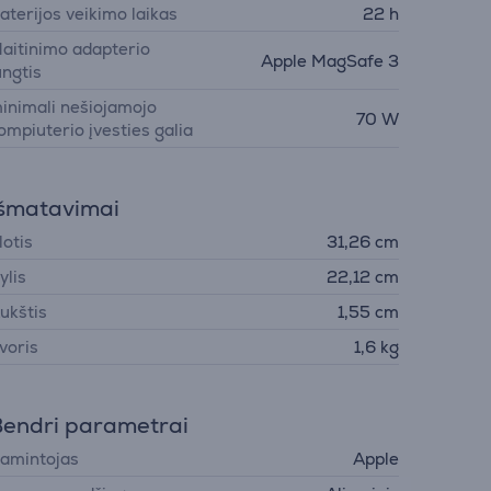
aterijos veikimo laikas
22 h
aitinimo adapterio
Apple MagSafe 3
ungtis
inimali nešiojamojo
70 W
ompiuterio įvesties galia
šmatavimai
lotis
31,26 cm
ylis
22,12 cm
ukštis
1,55 cm
voris
1,6 kg
endri parametrai
amintojas
Apple