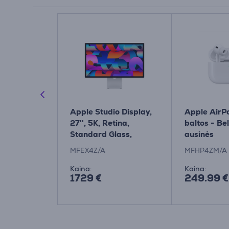
-C Charge
Apple Studio Display,
Apple AirPo
W, baltas -
27'', 5K, Retina,
baltos - Be
Standard Glass,
ausinės
pakreipiamas stovas,
MFEX4Z/A
MFHP4ZM/A
pilkas - Monitorius
Kaina:
Kaina:
1729 €
249.99 €