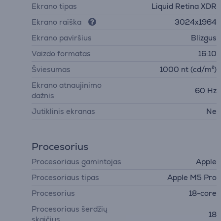
Ekrano tipas
Liquid Retina XDR
Ekrano raiška
3024x1964
Ekrano paviršius
Blizgus
Vaizdo formatas
16:10
Šviesumas
1000 nt (cd/m²)
Ekrano atnaujinimo
60 Hz
dažnis
Jutiklinis ekranas
Ne
Procesorius
Procesoriaus gamintojas
Apple
Procesoriaus tipas
Apple M5 Pro
Procesorius
18-core
Procesoriaus šerdžių
18
skaičius