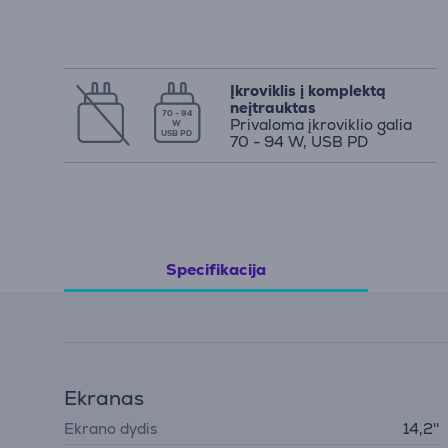
Įkroviklis į komplektą
neįtrauktas
70 - 94
Privaloma įkroviklio galia
W
USB PD
70 - 94 W, USB PD
Specifikacija
Ekranas
Ekrano dydis
14,2''