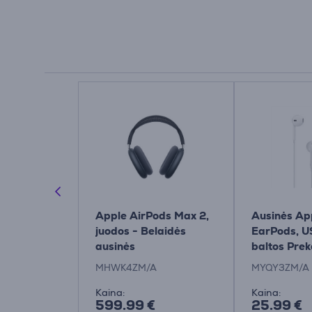
ods Max 2,
Apple AirPods Max 2,
Ausinės Ap
 Belaidės
juodos - Belaidės
EarPods, U
ausinės
baltos Prek
MYQY3ZM
A
MHWK4ZM/A
MYQY3ZM/A
Kaina:
Kaina:
599.99 €
25.99 €