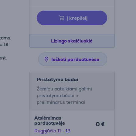
Į krepšelį
tams,
Lizingo skaičiuoklė
u DI
ant.
Ieškoti parduotuvėse
Pristatymo būdai
Žemiau pateikiami galimi
pristatymo būdai ir
preliminarūs terminai
Atsiėmimas
parduotuvėje
0 €
Rugpjūčio 11 - 13