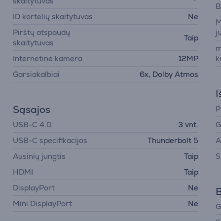
skaitytuvas
B
ID kortelių skaitytuvas
Ne
M
Pirštų atspaudų
j
Taip
skaitytuvas
m
Internetinė kamera
12MP
k
Garsiakalbiai
6x, Dolby Atmos
I
Sąsajos
P
USB-C 4.0
3 vnt.
G
USB-C specifikacijos
Thunderbolt 5
A
Ausinių jungtis
Taip
S
HDMI
Taip
DisplayPort
Ne
B
Mini DisplayPort
Ne
G