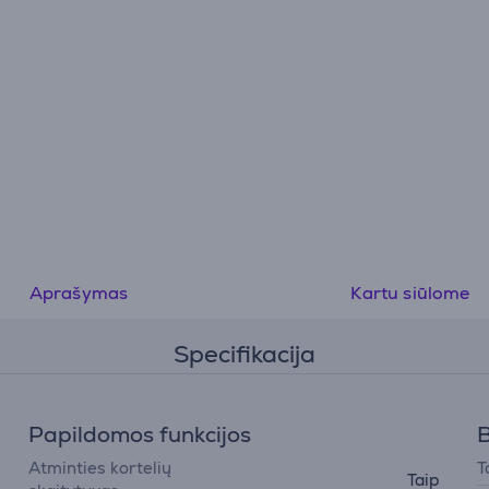
Aprašymas
Kartu siūlome
Specifikacija
Papildomos funkcijos
B
Atminties kortelių
T
Taip