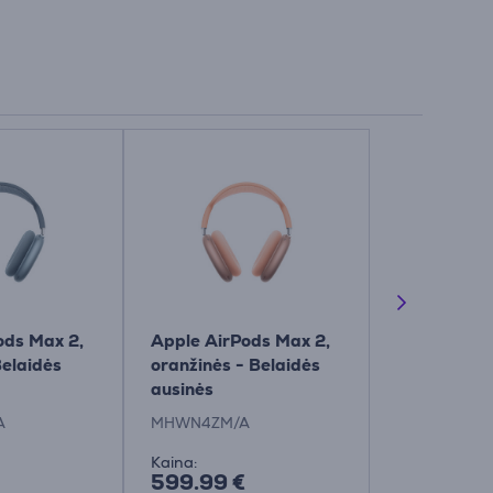
ods Max 2,
Apple AirPods Max 2,
Apple AirP
Belaidės
oranžinės - Belaidės
violetinės -
ausinės
ausinės
A
MHWN4ZM/A
MHWP4ZM/
Kaina:
Kaina:
599.99 €
599.99 €