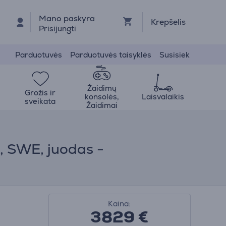
Mano paskyra
Krepšelis
Prisijungti
Parduotuvės
Parduotuvės taisyklės
Susisiek
Žaidimų
Grožis ir
konsolės,
Laisvalaikis
sveikata
Žaidimai
, SWE, juodas -
Kaina:
3829 €