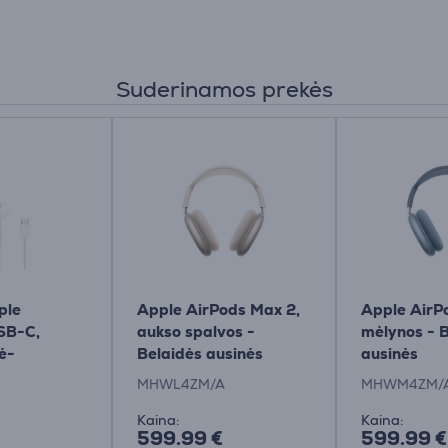
Suderinamos prekės
ple
Apple AirPods Max 2,
Apple AirP
SB-C,
aukso spalvos -
mėlynos - 
ė-
Belaidės ausinės
ausinės
/A
MHWL4ZM/A
MHWM4ZM/
Kaina:
Kaina:
599.99 €
599.99 €