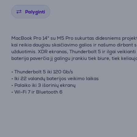
Palyginti
MacBook Pro 14" su M5 Pro sukurtas didesniems projek
kai reikia daugiau skaičiavimo galios ir našumo dirbant s
užduotimis. XDR ekranas, Thunderbolt 5 ir ilgai veikianti
baterija paverčia jį galingu įrankiu tiek biure, tiek keliauj
• Thunderbolt 5 iki 120 Gb/s
• Iki 22 valandų baterijos veikimo laikas
• Palaiko iki 3 išorinių ekranų
• Wi-Fi 7 ir Bluetooth 6