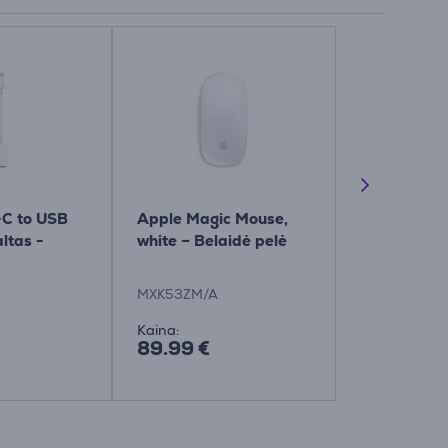
C to USB
Apple Magic Mouse,
Apple 70W
ltas -
white – Belaidė pelė
Power Adap
- Adapteri
MXK53ZM/A
MXN53ZM/A
Kaina:
Kaina:
89.99 €
66.99 €