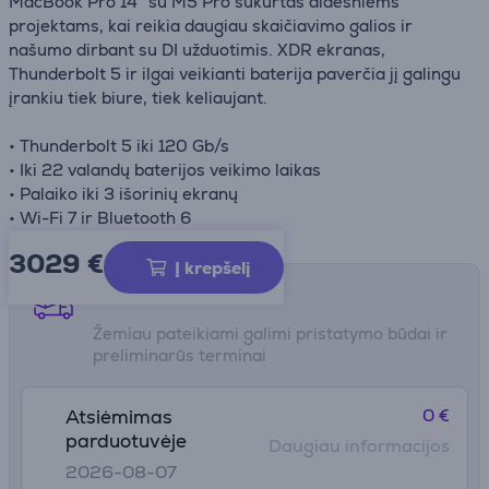
MacBook Pro 14" su M5 Pro sukurtas didesniems
projektams, kai reikia daugiau skaičiavimo galios ir
našumo dirbant su DI užduotimis. XDR ekranas,
Thunderbolt 5 ir ilgai veikianti baterija paverčia jį galingu
įrankiu tiek biure, tiek keliaujant.
• Thunderbolt 5 iki 120 Gb/s
• Iki 22 valandų baterijos veikimo laikas
• Palaiko iki 3 išorinių ekranų
• Wi-Fi 7 ir Bluetooth 6
3029 €
Į krepšelį
Pristatymo būdai
Žemiau pateikiami galimi pristatymo būdai ir
preliminarūs terminai
0 €
Atsiėmimas
parduotuvėje
Daugiau informacijos
2026-08-07