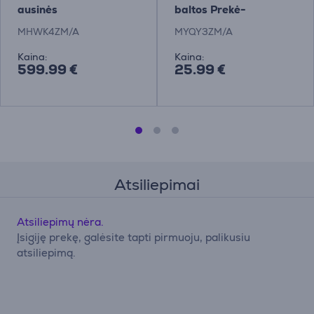
ausinės
baltos Prekė-
MYQY3ZM/A
MHWK4ZM/A
MYQY3ZM/A
Kaina:
Kaina:
599.99 €
25.99 €
Atsiliepimai
Atsiliepimų nėra.
Įsigiję prekę, galėsite tapti pirmuoju, palikusiu
atsiliepimą.