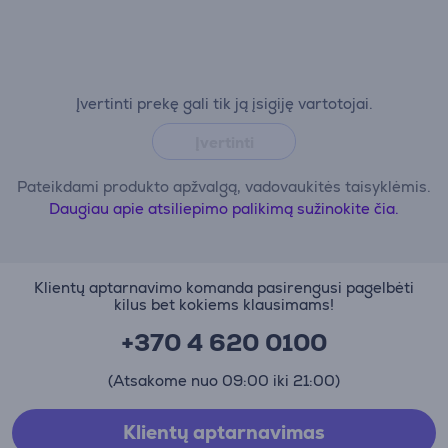
Įvertinti prekę gali tik ją įsigiję vartotojai.
Įvertinti
Pateikdami produkto apžvalgą, vadovaukitės taisyklėmis.
Daugiau apie atsiliepimo palikimą sužinokite čia.
Klientų aptarnavimo komanda pasirengusi pagelbėti
kilus bet kokiems klausimams!
+370 4 620 0100
(Atsakome nuo 09:00 iki 21:00)
Klientų aptarnavimas