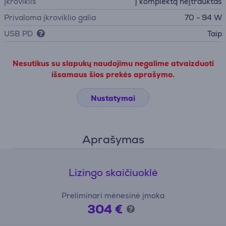
Įkroviklis
į komplektą neįtrauktas
Privaloma įkroviklio galia
70 - 94 W
USB PD
Taip
Nesutikus su slapukų naudojimu negalime atvaizduoti
išsamaus šios prekės aprašymo.
Nustatymai
Aprašymas
Lizingo skaičiuoklė
Preliminari mėnesinė įmoka
304 €