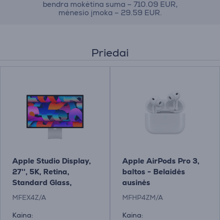
bendra mokėtina suma – 710.09 EUR,
mėnesio įmoka – 29.59 EUR.
Priedai
Apple Studio Display,
Apple AirPods Pro 3,
27'', 5K, Retina,
baltos - Belaidės
Standard Glass,
ausinės
pakreipiamas stovas,
MFEX4Z/A
MFHP4ZM/A
pilkas - Monitorius
Kaina:
Kaina: