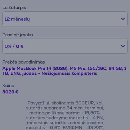
Laikotarpis
12
mėnesių
Pradinė įmoka
0% /
0 €
Prekės pavadinimas
Apple MacBook Pro 14 (2026), M5 Pro, 15C/16C, 24 GB, 1
TB, ENG, juodas - Nešiojamasis kompiuteris
Kaina
3029 €
Pavyzdžiui, skolinantis 500EUR, kai
sutartis sudaroma 24 mėn. terminui,
metinė palūkanų norma – 19,90%,
sutarties sudarymo mokestis – 4.5%,
mėnesinis sutarties administravimo
mokestis – 0.6%, BVKKMN – 43.23%,