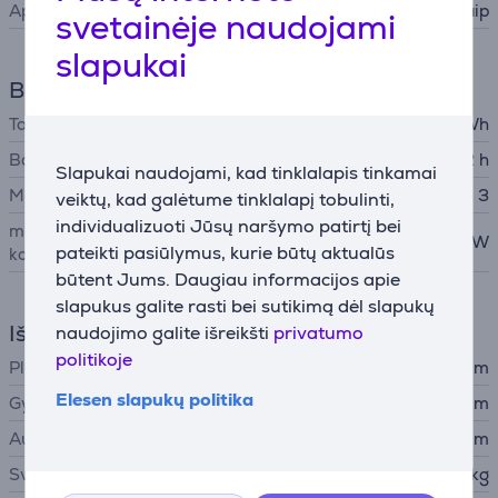
Apšvietimas
Taip
svetainėje naudojami
slapukai
Baterija
Talpa
72,4 Wh
Baterijos veikimo laikas
22 h
Slapukai naudojami, kad tinklalapis tinkamai
Maitinimo adapterio jungtis
Apple MagSafe 3
veiktų, kad galėtume tinklalapį tobulinti,
individualizuoti Jūsų naršymo patirtį bei
minimali nešiojamojo
70 W
pateikti pasiūlymus, kurie būtų aktualūs
kompiuterio įvesties galia
būtent Jums. Daugiau informacijos apie
slapukus galite rasti bei sutikimą dėl slapukų
Išmatavimai
naudojimo galite išreikšti
privatumo
politikoje
Plotis
31,26 cm
Elesen slapukų politika
Gylis
22,12 cm
Aukštis
1,55 cm
Svoris
1,6 kg