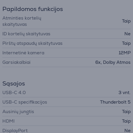
Papildomos funkcijos
Atminties kortelių
Taip
skaitytuvas
ID kortelių skaitytuvas
Ne
Pirštų atspaudų skaitytuvas
Taip
Internetinė kamera
12MP
Garsiakalbiai
6x, Dolby Atmos
Sąsajos
USB-C 4.0
3 vnt.
USB-C specifikacijos
Thunderbolt 5
Ausinių jungtis
Taip
HDMI
Taip
DisplayPort
Ne