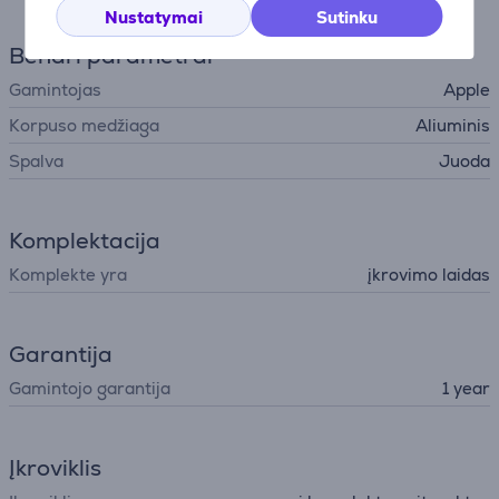
Nustatymai
Sutinku
Bendri parametrai
Gamintojas
Apple
Korpuso medžiaga
Aliuminis
Spalva
Juoda
Komplektacija
Komplekte yra
įkrovimo laidas
Garantija
Gamintojo garantija
1 year
Įkroviklis