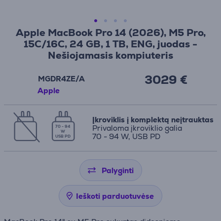
Apple MacBook Pro 14 (2026), M5 Pro,
15C/16C, 24 GB, 1 TB, ENG, juodas -
Nešiojamasis kompiuteris
3029 €
MGDR4ZE/A
Apple
Įkroviklis į komplektą neįtrauktas
Privaloma įkroviklio galia
70 - 94
W
70 - 94 W, USB PD
USB PD
Palyginti
Ieškoti parduotuvėse