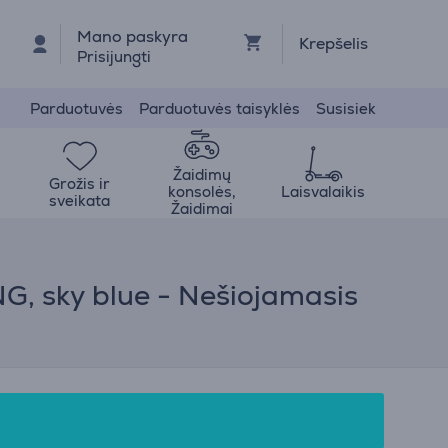
Mano paskyra
Krepšelis
Prisijungti
Parduotuvės
Parduotuvės taisyklės
Susisiek
Žaidimų
Grožis ir
konsolės,
Laisvalaikis
sveikata
Žaidimai
G, sky blue - Nešiojamasis