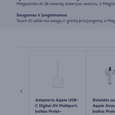
Mėgaukitės iki 18 valandų baterijos veikimu, o MagSa
Saugumas ir jungiamumas
Touch ID užtikrina saugų ir greitą prisijungimą, o MagS
Apple USB-
Adapteris Apple USB-
Belaidės au
g, white
C Digital AV Multiport,
Apple Airp
UQX3ZM/A
baltas Prekė-
baltos Prek