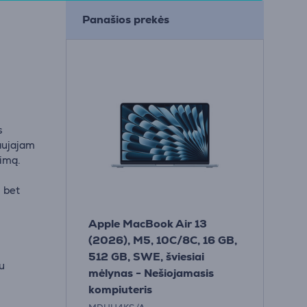
Panašios prekės
s
aujajam
kimą.
i bet
Apple MacBook Air 13
(2026), M5, 10C/8C, 16 GB,
512 GB, SWE, šviesiai
mu
mėlynas - Nešiojamasis
kompiuteris