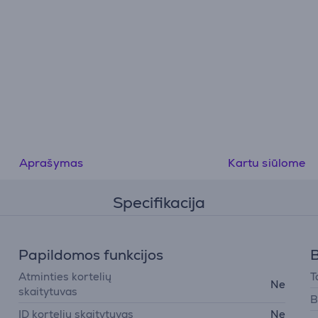
Aprašymas
Kartu siūlome
Specifikacija
Papildomos funkcijos
B
Atminties kortelių
T
Ne
skaitytuvas
B
ID kortelių skaitytuvas
Ne