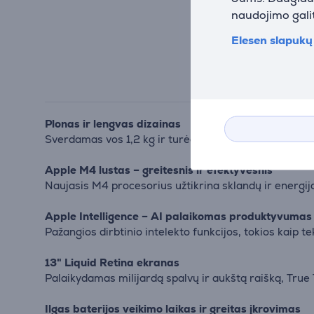
naudojimo galit
Elesen slapukų 
Plonas ir lengvas dizainas
Sverdamas vos 1,2 kg ir turėdamas mažiau nei 1,3 cm 
Apple M4 lustas – greitesnis ir efektyvesnis
Naujasis M4 procesorius užtikrina sklandų ir energiją
Apple Intelligence – AI palaikomas produktyvumas
Pažangios dirbtinio intelekto funkcijos, tokios kaip 
13" Liquid Retina ekranas
Palaikydamas milijardą spalvų ir aukštą raišką, Tru
Ilgas baterijos veikimo laikas ir greitas įkrovimas