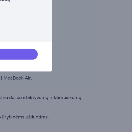
 M1 MacBook Air.
didina darbo efektyvumą ir kūrybiškumą.
r kūrybinėms užduotims.