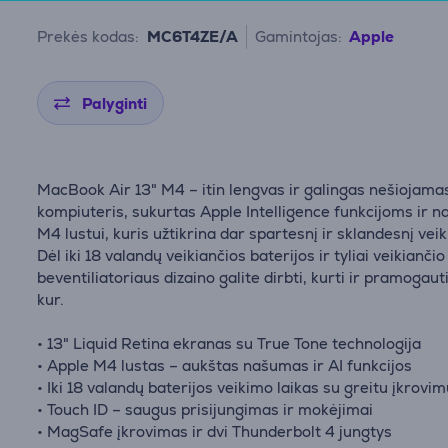
Prekės kodas:
MC6T4ZE/A
Gamintojas:
Apple
Palyginti
MacBook Air 13" M4 – itin lengvas ir galingas nešiojama
kompiuteris, sukurtas Apple Intelligence funkcijoms ir n
M4 lustui, kuris užtikrina dar spartesnį ir sklandesnį vei
Dėl iki 18 valandų veikiančios baterijos ir tyliai veikiančio
beventiliatoriaus dizaino galite dirbti, kurti ir pramogaut
kur.
• 13" Liquid Retina ekranas su True Tone technologija
• Apple M4 lustas – aukštas našumas ir AI funkcijos
• Iki 18 valandų baterijos veikimo laikas su greitu įkrovi
• Touch ID – saugus prisijungimas ir mokėjimai
• MagSafe įkrovimas ir dvi Thunderbolt 4 jungtys