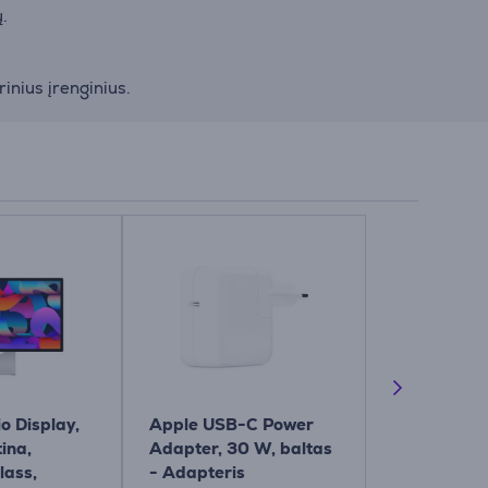
.
rinius įrenginius.
o Display,
Apple USB-C Power
Apple 70W
tina,
Adapter, 30 W, baltas
Power Adap
lass,
- Adapteris
- Adapteri