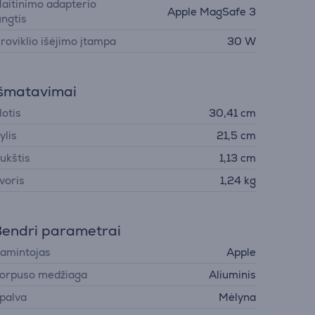
aitinimo adapterio
Apple MagSafe 3
ungtis
kroviklio išėjimo įtampa
30 W
šmatavimai
lotis
30,41 cm
ylis
21,5 cm
ukštis
1,13 cm
voris
1,24 kg
endri parametrai
amintojas
Apple
orpuso medžiaga
Aliuminis
palva
Mėlyna