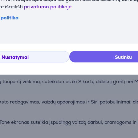
e išreikšti
privatumo politikoje
politika
Aprašymas
Nustatymai
Sutinku
storį, MacBook Air 13" yra idealus kelionių palydovas.
 taupantį veikimą, suteikdamas iki 2 kartų didesnį greitį nei
teksto redagavimas, vaizdų apdorojimas ir Siri patobulinimai, 
e Tone ekranas suteikia įspūdingą vaizdą darbui, pramogoms i