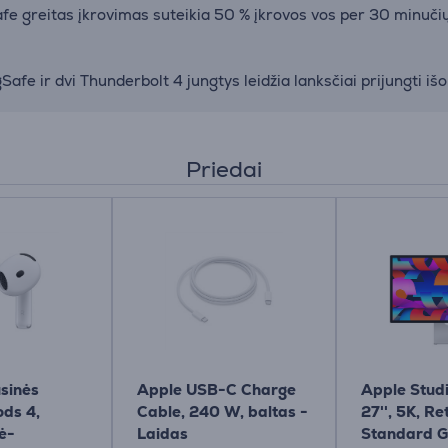
fe greitas įkrovimas suteikia 50 % įkrovos vos per 30 minučių
afe ir dvi Thunderbolt 4 jungtys leidžia lanksčiai prijungti išo
Priedai
sinės
Apple USB-C Charge
Apple Studi
ods 4,
Cable, 240 W, baltas -
27'', 5K, Re
ė-
Laidas
Standard G