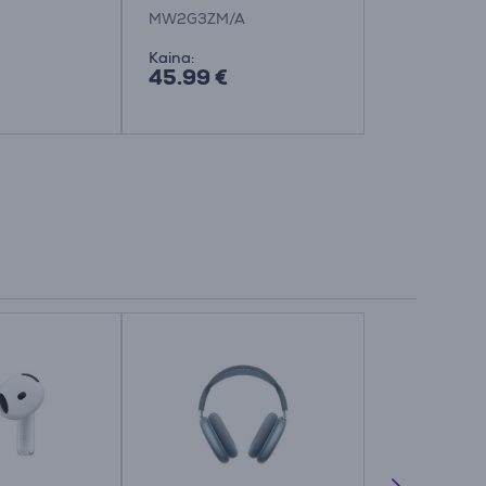
as stovas,
MW2G3ZM/A
MXN53ZM/A
nitorius
Kaina:
Kaina:
45.99 €
66.99 €