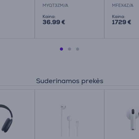
A
pakreipiam
MYQT3ZM/A
MFEX4Z/A
pilkas - Mo
Kaina:
Kaina:
36.99 €
1729 €
Suderinamos prekės