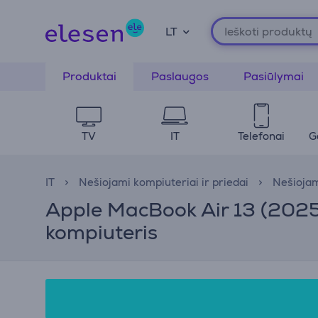
LT
Produktai
Paslaugos
Pasiūlymai
TV
IT
Telefonai
G
IT
Nešiojami kompiuteriai ir priedai
Nešiojam
Apple MacBook Air 13 (2025)
kompiuteris