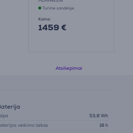
MDHH4KS/A
Turime sandėlyje
Kaina:
1459 €
Atsiliepimai
aterija
alpa
53,8 Wh
aterijos veikimo laikas
18 h