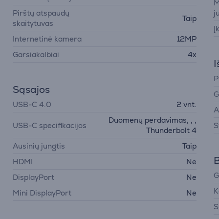
M
Pirštų atspaudų
j
Taip
skaitytuvas
Į
Internetinė kamera
12MP
Garsiakalbiai
4x
I
P
Sąsajos
G
USB-C 4.0
2 vnt.
A
Duomenų perdavimas, , ,
USB-C specifikacijos
S
Thunderbolt 4
Ausinių jungtis
Taip
B
HDMI
Ne
G
DisplayPort
Ne
K
Mini DisplayPort
Ne
S