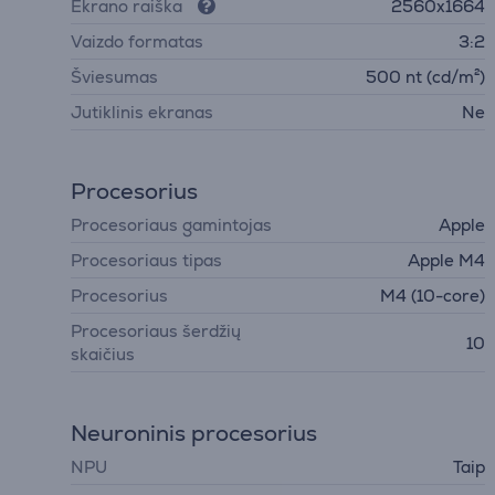
Ekrano raiška
2560x1664
Vaizdo formatas
3:2
Šviesumas
500 nt (cd/m²)
Jutiklinis ekranas
Ne
Procesorius
Procesoriaus gamintojas
Apple
Procesoriaus tipas
Apple M4
Procesorius
M4 (10-core)
Procesoriaus šerdžių
10
skaičius
Neuroninis procesorius
NPU
Taip