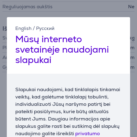
Reguliuojamas aukštis
Ne
Išmatavimai
English
/
Русский
Mūsų interneto
Svoris
0,75 kg
svetainėje naudojami
Plotis
36,23 cm
slapukai
Aukštis
23,38 cm
Gylis
1,88 cm
Aprašymas
Slapukai naudojami, kad tinklalapis tinkamai
veiktų, kad galėtume tinklalapį tobulinti,
Patogus nešiotis bet kur
individualizuoti Jūsų naršymo patirtį bei
Vos 1,08 cm storio ir 0,75 kg svorio PRO MP161 E2U –
pateikti pasiūlymus, kurie būtų aktualūs
puikus kelionių palydovas. Komplekte esantis
būtent Jums. Daugiau informacijos apie
apsauginis dėklas leidžia saugiai pasiimti monitorių su
slapukus galite rasti bei sutikimą dėl slapukų
savimi bet kur.
naudojimo galite išreikšti
privatumo