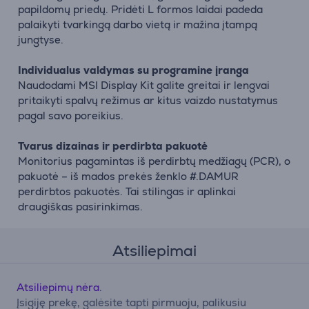
papildomų priedų. Pridėti L formos laidai padeda
palaikyti tvarkingą darbo vietą ir mažina įtampą
jungtyse.
Individualus valdymas su programine įranga
Naudodami MSI Display Kit galite greitai ir lengvai
pritaikyti spalvų režimus ar kitus vaizdo nustatymus
pagal savo poreikius.
Tvarus dizainas ir perdirbta pakuotė
Monitorius pagamintas iš perdirbtų medžiagų (PCR), o
pakuotė – iš mados prekės ženklo #.DAMUR
perdirbtos pakuotės. Tai stilingas ir aplinkai
draugiškas pasirinkimas.
Atsiliepimai
Atsiliepimų nėra.
Įsigiję prekę, galėsite tapti pirmuoju, palikusiu