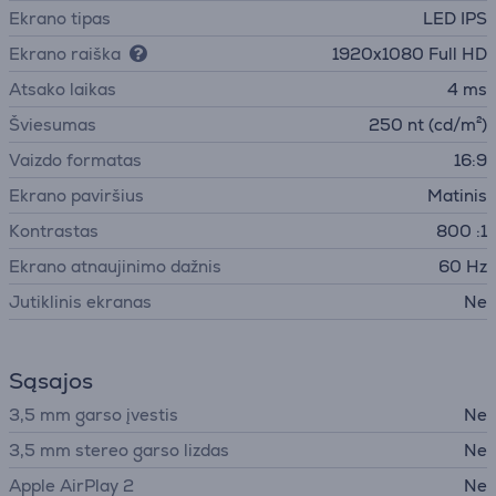
Ekrano tipas
LED IPS
Ekrano raiška
1920x1080 Full HD
Atsako laikas
4 ms
Šviesumas
250 nt (cd/m²)
Vaizdo formatas
16:9
Ekrano paviršius
Matinis
Kontrastas
800 :1
Ekrano atnaujinimo dažnis
60 Hz
Jutiklinis ekranas
Ne
Sąsajos
3,5 mm garso įvestis
Ne
3,5 mm stereo garso lizdas
Ne
Apple AirPlay 2
Ne