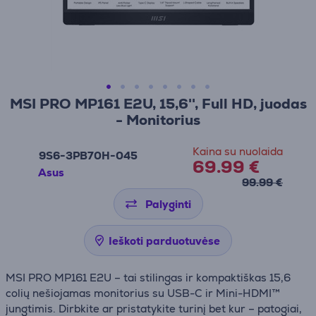
MSI PRO MP161 E2U, 15,6'', Full HD, juodas
- Monitorius
Kaina su nuolaida
9S6-3PB70H-045
69.99 €
Asus
99.99 €
Palyginti
Ieškoti parduotuvėse
MSI PRO MP161 E2U – tai stilingas ir kompaktiškas 15,6
colių nešiojamas monitorius su USB-C ir Mini-HDMI™
jungtimis. Dirbkite ar pristatykite turinį bet kur – patogiai,