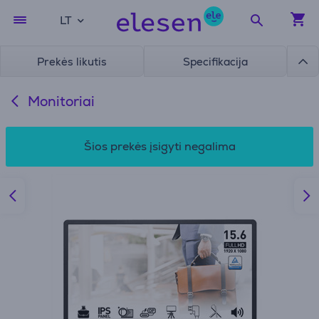
LT
Prekės likutis
Specifikacija
Monitoriai
Šios prekės įsigyti negalima