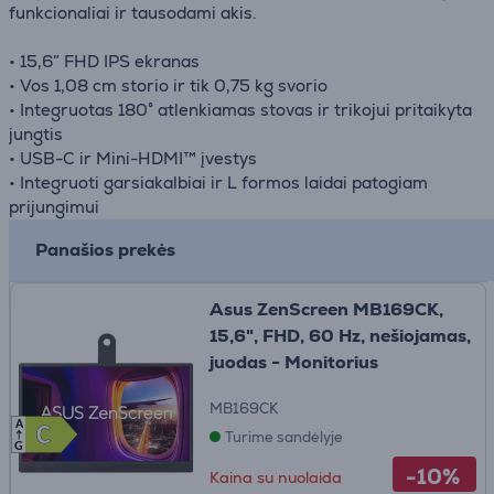
funkcionaliai ir tausodami akis.
• 15,6″ FHD IPS ekranas
• Vos 1,08 cm storio ir tik 0,75 kg svorio
• Integruotas 180° atlenkiamas stovas ir trikojui pritaikyta
jungtis
• USB-C ir Mini-HDMI™ įvestys
• Integruoti garsiakalbiai ir L formos laidai patogiam
prijungimui
Panašios prekės
Asus ZenScreen MB169CK,
15,6", FHD, 60 Hz, nešiojamas,
juodas - Monitorius
MB169CK
A
C
C
Turime sandėlyje
G
-10%
Kaina su nuolaida